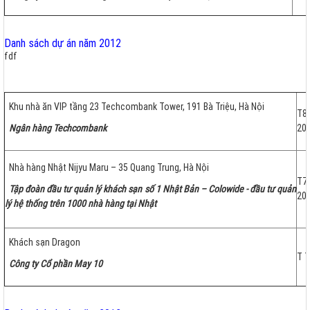
Danh sách dự án năm 2012
fdf
Khu nhà ăn VIP tầng 23 Techcombank Tower, 191 Bà Triệu, Hà Nội
T8
Ngân hàng Techcombank
20
Nhà hàng Nhật Nijyu Maru – 35 Quang Trung, Hà Nội
T7
Tập đoàn đầu tư quản lý khách sạn số 1 Nhật Bản – Colowide - đầu tư quản
20
lý hệ thống trên 1000 nhà hàng tại Nhật
Khách sạn Dragon
T 7
Công ty Cổ phần May 10