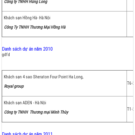
Công ty TNHH Hùng Long
Khách sạn Hồng Hà- Hà Nội
Công Ty TNHH Thương Mại Hồng Hà
Danh sách dự án năm 2010
gdfd
Khách sạn 4 sao Sheraton Four Point Ha Long,
T6-2
Royal group
Khách sạn ADEN - Hà Nội
T1-2
Công ty TNHH Thương mại Minh Thùy
Danh sách dự án năm 2011