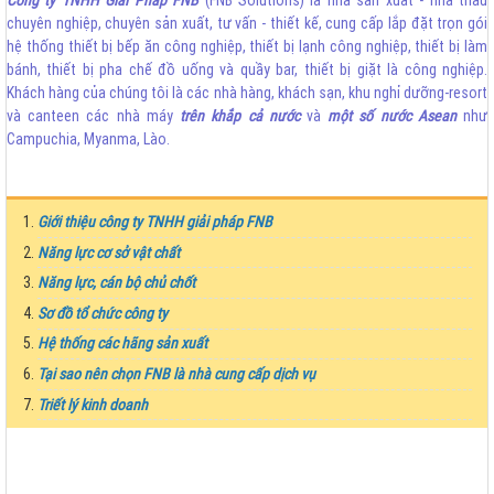
Công ty TNHH Giải Pháp FNB
(FNB Solutions) là nhà sản xuất - nhà thầu
chuyên nghiệp, chuyên sản xuất, tư vấn - thiết kế, cung cấp lắp đặt trọn gói
hệ thống thiết bị bếp ăn công nghiệp, thiết bị lạnh công nghiệp, thiết bị làm
bánh, thiết bị pha chế đồ uống và quầy bar, thiết bị giặt là công nghiệp.
Khách hàng của chúng tôi là các nhà hàng, khách sạn, khu nghỉ dưỡng-resort
và canteen các nhà máy
trên khắp cả nước
và
một số nước Asean
như
Campuchia, Myanma, Lào.
Giới thiệu công ty TNHH giải pháp FNB
Năng lực cơ sở vật chất
Năng lực, cán bộ chủ chốt
Sơ đồ tổ chức công ty
Hệ thống các hãng sản xuất
Tại sao nên chọn FNB là nhà cung cấp dịch vụ
Triết lý kinh doanh