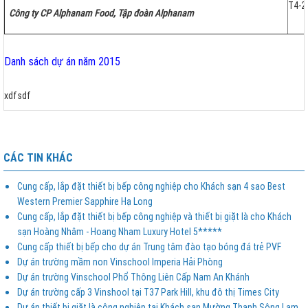
T4-2
Công ty CP Alphanam Food, Tập đoàn Alphanam
Danh sách dự án năm 2015
xdfsdf
CÁC TIN KHÁC
Cung cấp, lắp đặt thiết bị bếp công nghiệp cho Khách sạn 4 sao Best
Western Premier Sapphire Hạ Long
Cung cấp, lắp đặt thiết bị bếp công nghiệp và thiết bị giặt là cho Khách
sạn Hoàng Nhâm - Hoang Nham Luxury Hotel 5*****
Cung cấp thiết bị bếp cho dự án Trung tâm đào tạo bóng đá trẻ PVF
Dự án trường mầm non Vinschool Imperia Hải Phòng
Dự án trường Vinschool Phổ Thông Liên Cấp Nam An Khánh
Dự án trường cấp 3 Vinshool tại T37 Park Hill, khu đô thị Times City
Dự án thiết bị giặt là công nghiệp tại Khách sạn Mường Thanh Sông Lam