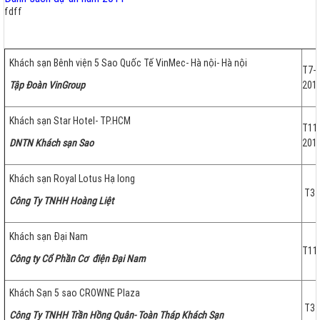
fdff
Khách sạn Bênh viện 5 Sao Quốc Tế VinMec- Hà nội- Hà nội
T7-
Tập Đoàn VinGroup
201
Khách sạn Star Hotel- TP.HCM
T11
DNTN Khách sạn Sao
201
Khách sạn Royal Lotus Hạ long
T3-
Công Ty TNHH Hoàng Liệt
Khách sạn Đại Nam
T11
Công ty Cổ Phần Cơ điện Đại Nam
Khách Sạn 5 sao CROWNE Plaza
T3-
Công Ty TNHH Trần Hồng Quân- Toàn Tháp Khách Sạn