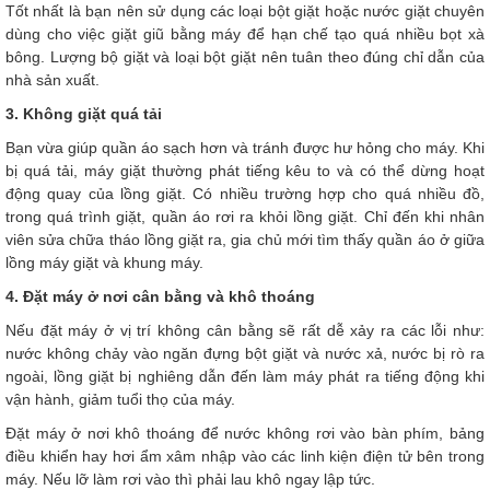
Tốt nhất là bạn nên sử dụng các loại bột giặt hoặc nước giặt chuyên
dùng cho việc giặt giũ bằng máy để hạn chế tạo quá nhiều bọt xà
bông. Lượng bộ giặt và loại bột giặt nên tuân theo đúng chỉ dẫn của
nhà sản xuất.
3. Không giặt quá tải
Bạn vừa giúp quần áo sạch hơn và tránh được hư hỏng cho máy. Khi
bị quá tải, máy giặt thường phát tiếng kêu to và có thể dừng hoạt
động quay của lồng giặt. Có nhiều trường hợp cho quá nhiều đồ,
trong quá trình giặt, quần áo rơi ra khỏi lồng giặt. Chỉ đến khi nhân
viên sửa chữa tháo lồng giặt ra, gia chủ mới tìm thấy quần áo ở giữa
lồng máy giặt và khung máy.
4. Đặt máy ở nơi cân bằng và khô thoáng
Nếu đặt máy ở vị trí không cân bằng sẽ rất dễ xảy ra các lỗi như:
nước không chảy vào ngăn đựng bột giặt và nước xả, nước bị rò ra
ngoài, lồng giặt bị nghiêng dẫn đến làm máy phát ra tiếng động khi
vận hành, giảm tuổi thọ của máy.
Đặt máy ở nơi khô thoáng để nước không rơi vào bàn phím, bảng
điều khiển hay hơi ẩm xâm nhập vào các linh kiện điện tử bên trong
máy. Nếu lỡ làm rơi vào thì phải lau khô ngay lập tức.