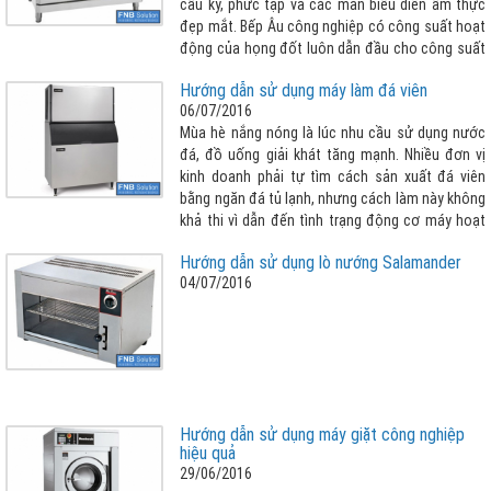
cầu kỳ, phức tạp và các màn biểu diễn ẩm thực
đẹp mắt. Bếp Âu công nghiệp có công suất hoạt
động của họng đốt luôn dẫn đầu cho công suất
hoạt động của họng ga luôn dẫn đầu trong các
Hướng dẫn sử dụng máy làm đá viên
dòng bếp công nghiệp khác nhằm mục đích
06/07/2016
chuyên phục vụ các món Âu là chủ yếu.
Mùa hè nắng nóng là lúc nhu cầu sử dụng nước
đá, đồ uống giải khát tăng mạnh. Nhiều đơn vị
kinh doanh phải tự tìm cách sản xuất đá viên
bằng ngăn đá tủ lạnh, nhưng cách làm này không
khả thi vì dẫn đến tình trạng động cơ máy hoạt
động quá tải, không thể tự ngắt, dễ bị hư hỏng,
Hướng dẫn sử dụng lò nướng Salamander
làm tiêu hao một lượng điện năng rất lớn. Điều
04/07/2016
này ảnh hưởng đến việc kinh doanh của các nhà
hàng, khách sạn, siêu thị, quán bar, karaoke,
quán café, giải khát, sữa đá…Do đó, việc cân
nhắc sử dụng một chiếc máy làm đá viên là một
giải pháp tối ưu. Doanh nghiệp sẽ tiết kiệm tới
60% chi phí so với việc mua đá viên bên ngoài và
chủ động được nguồn đá viên sạch chất lượng
Hướng dẫn sử dụng máy giặt công nghiệp
ngay tại đơn vị kinh doanh
hiệu quả
29/06/2016