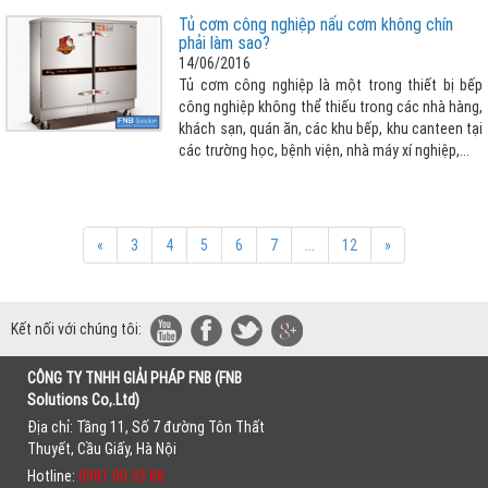
Tủ cơm công nghiệp nấu cơm không chín
phải làm sao?
14/06/2016
Tủ cơm công nghiệp là một trong thiết bị bếp
công nghiệp không thể thiếu trong các nhà hàng,
khách sạn, quán ăn, các khu bếp, khu canteen tại
các trường học, bệnh viện, nhà máy xí nghiệp,…
«
3
4
5
6
7
...
12
»
Kết nối với chúng tôi:
CÔNG TY TNHH GIẢI PHÁP FNB (FNB
Solutions Co,.Ltd)
Địa chỉ: Tầng 11, Số 7 đường Tôn Thất
Thuyết, Cầu Giấy, Hà Nội
Hotline:
0981 00 33 88