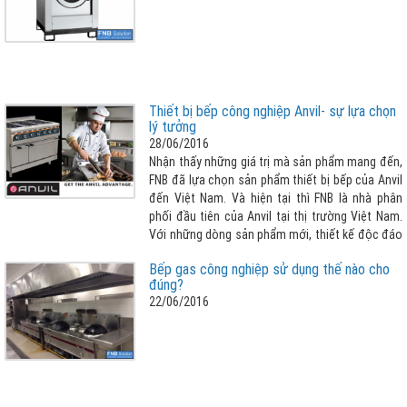
Thiết bị bếp công nghiệp Anvil- sự lựa chọn
lý tưởng
28/06/2016
Nhận thấy những giá trị mà sản phẩm mang đến,
FNB đã lựa chọn sản phẩm thiết bị bếp của Anvil
đến Việt Nam. Và hiện tại thì FNB là nhà phân
phối đầu tiên của Anvil tại thị trường Việt Nam.
Với những dòng sản phẩm mới, thiết kế độc đáo
nên sản phẩm của Anvil được đông đảo khách
Bếp gas công nghiệp sử dụng thế nào cho
hàng trên toàn thế giới ủng hộ.
đúng?
22/06/2016