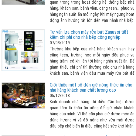
quan trọng trong hoạt động hệ thống bếp nhà
hàng, khách sạn, bệnh viện, căng teen... phục vụ
hàng ngàn suất ăn mỗi ngày. Khi máy ngưng hoạt
động ảnh hưởng rất lớn đến vận hành nhà bếp.
Vậy làm thế nào để biết lỗi sửa chữa máy rửa
Tư vấn lựa chọn máy rửa bát Zanussi tiết
chén công nghiệp để khắc phục sớm ? Bài viết
kiệm chi phí cho nhà bếp công nghiệp
sau đây giúp khách hàng nhận biết cần tham
07/08/2019
khảo thêm :
Thường khu bếp của nhà hàng khách sạn, hay
căng teen, trường học mỗi ngày đều phục vụ
hàng trăm, có khi lên tới hàng nghìn suất ăn. Để
giảm thiểu chi phí thì thường các chủ nhà hàng
khách sạn, bệnh viện đều mua máy rửa bát để
giải quyết hàng đống chén, bát và các dụng cụ
Giới thiệu một số đèn giữ nóng thức ăn cho
bếp khác cần phải rửa sạch mỗi ngày. Nhưng lựa
nhà hàng khách sạn chất lượng cao
chọn máy rửa bát như thế nào cho phù hợp với
05/12/2018
bài toán vừa tiết kiệm chi phí tối đa nhất có thể
Kinh doanh nhà hàng thì điều đặc biệt được
vừa đảm bảo vệ sinh sạch sẽ chén bát , nhanh
quan tâm là khâu ăn uống để giữ chân khách
chóng, dễ dàng thao tác... FNB Solutions xin giới
hàng của mình. Vì thế cần phải giữ được món ăn
thiệu dòng máy rửa bát công nghiệp Zanussi
đúng hương vị và độ nóng như vừa mới được
chính là một trong những lời giải vô cùng hợp lý
đầu bếp chế biến là điều cũng hết sức khó khăn.
cho vấn đề mà doanh nghiệp đang gặp phải !
Và để giữ được thực phẩm nóng với số lượng