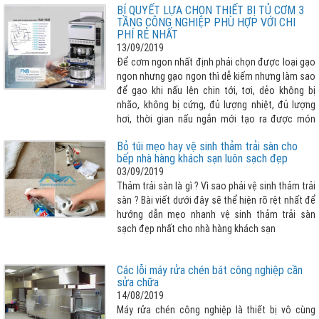
BÍ QUYẾT LỰA CHỌN THIẾT BỊ TỦ CƠM 3
mới của Đức để phục vụ quá trình sản xuất thiết
TẦNG CÔNG NGHIỆP PHÙ HỢP VỚI CHI
bị chất lượng cao.
PHÍ RẺ NHẤT
13/09/2019
Để cơm ngon nhất định phải chọn được loại gạo
ngon nhưng gạo ngon thì dễ kiếm nhưng làm sao
để gạo khi nấu lên chin tới, tơi, dẻo không bị
nhão, không bị cứng, đủ lượng nhiệt, đủ lượng
hơi, thời gian nấu ngắn mới tạo ra được món
cơm ưng ý hay nói cách khác “LỰA CHỌN THIẾT
Bỏ túi mẹo hay vệ sinh thảm trải sàn cho
BỊ NẤU CƠM TỐT, PHÙ HỢP QUYẾT ĐỊNH ĐẾN 80%
bếp nhà hàng khách sạn luôn sạch đẹp
CƠM NGON”. Vậy lựa chọn tủ cơm 3 tầng cho
03/09/2019
nhà bếp công nghiệp như thế nào cho phù hợp
Thảm trải sàn là gì ? Vì sao phải vệ sinh thảm trải
với chi phí rẻ nhất, xin vui lòng tham khảo bài viết
sàn ? Bài viết dưới đây sẽ thể hiện rõ rệt nhất để
dưới đây
hướng dẫn mẹo nhanh vệ sinh thảm trải sàn
sạch đẹp nhất cho nhà hàng khách sạn
Các lỗi máy rửa chén bát công nghiệp cần
sửa chữa
14/08/2019
Máy rửa chén công nghiệp là thiết bị vô cùng