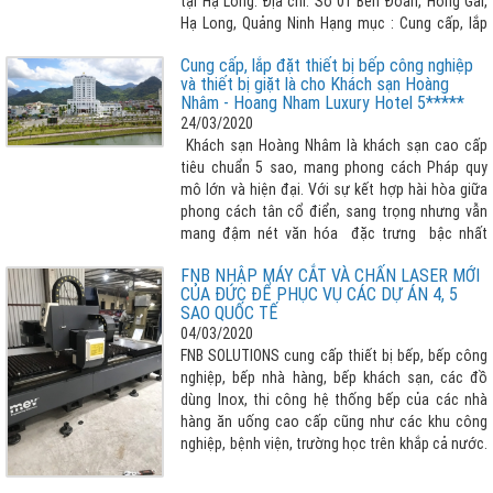
tại Hạ Long. Địa chỉ: Số 01 Bến Đoan, Hồng Gai,
Hạ Long, Quảng Ninh Hạng mục : Cung cấp, lắp
đặt các thiết bị bếp công nghiệp
Cung cấp, lắp đặt thiết bị bếp công nghiệp
và thiết bị giặt là cho Khách sạn Hoàng
Nhâm - Hoang Nham Luxury Hotel 5*****
24/03/2020
Khách sạn Hoàng Nhâm là khách sạn cao cấp
tiêu chuẩn 5 sao, mang phong cách Pháp quy
mô lớn và hiện đại. Với sự kết hợp hài hòa giữa
phong cách tân cổ điển, sang trọng nhưng vẫn
mang đậm nét văn hóa đặc trưng bậc nhất
vùng Tây Bắc.
FNB NHẬP MÁY CẮT VÀ CHẤN LASER MỚI
CỦA ĐỨC ĐỂ PHỤC VỤ CÁC DỰ ÁN 4, 5
SAO QUỐC TẾ
04/03/2020
FNB SOLUTIONS cung cấp thiết bị bếp, bếp công
nghiệp, bếp nhà hàng, bếp khách sạn, các đồ
dùng Inox, thi công hệ thống bếp của các nhà
hàng ăn uống cao cấp cũng như các khu công
nghiệp, bệnh viện, trường học trên khắp cả nước.
Để phục vụ các dự án 4 sao, 5 sao tầm quốc tế
đã nhập mắt cắt, máy chấn Laser công nghệ cao