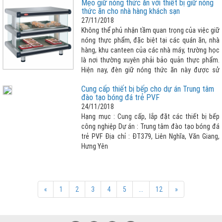
Mẹo giữ nóng thức ăn với thiết bị giữ nóng
lớn thì đèn giữ nóng thức ăn là lựa chọn tuyệt
thức ăn cho nhà hàng khách sạn
vời nhất cho nhà hàng khách sạn của bạn.
27/11/2018
Không thể phủ nhận tầm quan trọng của việc giữ
nóng thực phẩm, đặc biệt tại các quán ăn, nhà
hàng, khu canteen của các nhà máy, trường học
là nơi thường xuyên phải bảo quản thực phẩm.
Hiện nay, đèn giữ nóng thức ăn này được sử
dụng rộng rãi và phổ biến hơn. Điều này không có
Cung cấp thiết bị bếp cho dự án Trung tâm
gì là đáng ngạc nhiên bởi thiết bị giữ nóng thức
đào tạo bóng đá trẻ PVF
ăn có nhiều ưu điểm nổi bật như: Đều được làm
24/11/2018
từ inox cao cấp, không gỉ sét, có thiết kế phù
Hạng mục : Cung cấp, lắp đặt các thiết bị bếp
hợp với nhu cầu sử dụng, thiết bị được bảo ôn
công nghiệp Dự án : Trung tâm đào tạo bóng đá
chống thoát nhiệt, giúp tiết kiệm điện tối đa,
trẻ PVF Địa chỉ : ĐT379, Liên Nghĩa, Văn Giang,
thuận tiện cho quá trình sử dụng, điều chỉnh
Hưng Yên
nhiệt độ theo ý muốn và cảm biết chống quá
quá nhiệt, an toàn hơn khí sử dụng.
«
1
2
3
4
5
...
12
»