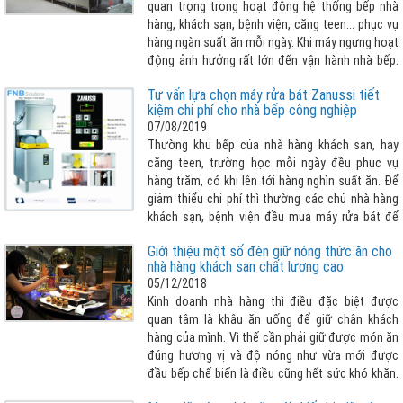
quan trọng trong hoạt động hệ thống bếp nhà
hàng, khách sạn, bệnh viện, căng teen... phục vụ
hàng ngàn suất ăn mỗi ngày. Khi máy ngưng hoạt
động ảnh hưởng rất lớn đến vận hành nhà bếp.
Vậy làm thế nào để biết lỗi sửa chữa máy rửa
Tư vấn lựa chọn máy rửa bát Zanussi tiết
chén công nghiệp để khắc phục sớm ? Bài viết
kiệm chi phí cho nhà bếp công nghiệp
sau đây giúp khách hàng nhận biết cần tham
07/08/2019
khảo thêm :
Thường khu bếp của nhà hàng khách sạn, hay
căng teen, trường học mỗi ngày đều phục vụ
hàng trăm, có khi lên tới hàng nghìn suất ăn. Để
giảm thiểu chi phí thì thường các chủ nhà hàng
khách sạn, bệnh viện đều mua máy rửa bát để
giải quyết hàng đống chén, bát và các dụng cụ
Giới thiệu một số đèn giữ nóng thức ăn cho
bếp khác cần phải rửa sạch mỗi ngày. Nhưng lựa
nhà hàng khách sạn chất lượng cao
chọn máy rửa bát như thế nào cho phù hợp với
05/12/2018
bài toán vừa tiết kiệm chi phí tối đa nhất có thể
Kinh doanh nhà hàng thì điều đặc biệt được
vừa đảm bảo vệ sinh sạch sẽ chén bát , nhanh
quan tâm là khâu ăn uống để giữ chân khách
chóng, dễ dàng thao tác... FNB Solutions xin giới
hàng của mình. Vì thế cần phải giữ được món ăn
thiệu dòng máy rửa bát công nghiệp Zanussi
đúng hương vị và độ nóng như vừa mới được
chính là một trong những lời giải vô cùng hợp lý
đầu bếp chế biến là điều cũng hết sức khó khăn.
cho vấn đề mà doanh nghiệp đang gặp phải !
Và để giữ được thực phẩm nóng với số lượng