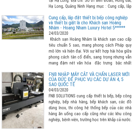
tại Hạ Long. Địa chỉ: Số 01 Bến Đoan, Hồng Gai,
Hạ Long, Quảng Ninh Hạng mục : Cung cấp, lắp
đặt các thiết bị bếp công nghiệp
Cung cấp, lắp đặt thiết bị bếp công nghiệp
và thiết bị giặt là cho Khách sạn Hoàng
Nhâm - Hoang Nham Luxury Hotel 5*****
24/03/2020
Khách sạn Hoàng Nhâm là khách sạn cao cấp
tiêu chuẩn 5 sao, mang phong cách Pháp quy
mô lớn và hiện đại. Với sự kết hợp hài hòa giữa
phong cách tân cổ điển, sang trọng nhưng vẫn
mang đậm nét văn hóa đặc trưng bậc nhất
vùng Tây Bắc.
FNB NHẬP MÁY CẮT VÀ CHẤN LASER MỚI
CỦA ĐỨC ĐỂ PHỤC VỤ CÁC DỰ ÁN 4, 5
SAO QUỐC TẾ
04/03/2020
FNB SOLUTIONS cung cấp thiết bị bếp, bếp công
nghiệp, bếp nhà hàng, bếp khách sạn, các đồ
dùng Inox, thi công hệ thống bếp của các nhà
hàng ăn uống cao cấp cũng như các khu công
nghiệp, bệnh viện, trường học trên khắp cả nước.
Để phục vụ các dự án 4 sao, 5 sao tầm quốc tế
đã nhập mắt cắt, máy chấn Laser công nghệ cao