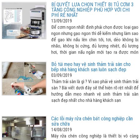
BÍ QUYẾT LỰA CHỌN THIẾT BỊ TỦ CƠM 3
mới của Đức để phục vụ quá trình sản xuất thiết
TẦNG CÔNG NGHIỆP PHÙ HỢP VỚI CHI
bị chất lượng cao.
PHÍ RẺ NHẤT
13/09/2019
Để cơm ngon nhất định phải chọn được loại gạo
ngon nhưng gạo ngon thì dễ kiếm nhưng làm sao
để gạo khi nấu lên chin tới, tơi, dẻo không bị
nhão, không bị cứng, đủ lượng nhiệt, đủ lượng
hơi, thời gian nấu ngắn mới tạo ra được món
cơm ưng ý hay nói cách khác “LỰA CHỌN THIẾT
Bỏ túi mẹo hay vệ sinh thảm trải sàn cho
BỊ NẤU CƠM TỐT, PHÙ HỢP QUYẾT ĐỊNH ĐẾN 80%
bếp nhà hàng khách sạn luôn sạch đẹp
CƠM NGON”. Vậy lựa chọn tủ cơm 3 tầng cho
03/09/2019
nhà bếp công nghiệp như thế nào cho phù hợp
Thảm trải sàn là gì ? Vì sao phải vệ sinh thảm trải
với chi phí rẻ nhất, xin vui lòng tham khảo bài viết
sàn ? Bài viết dưới đây sẽ thể hiện rõ rệt nhất để
dưới đây
hướng dẫn mẹo nhanh vệ sinh thảm trải sàn
sạch đẹp nhất cho nhà hàng khách sạn
Các lỗi máy rửa chén bát công nghiệp cần
sửa chữa
14/08/2019
Máy rửa chén công nghiệp là thiết bị vô cùng