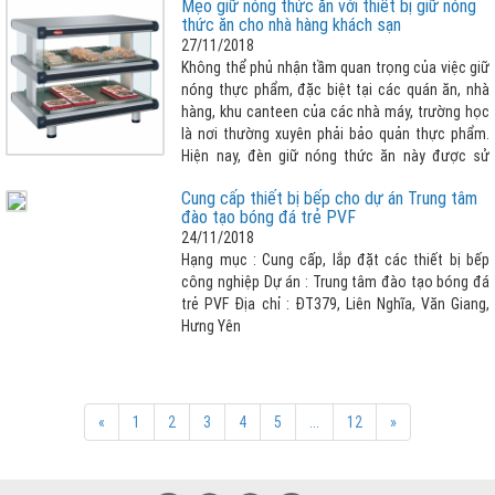
Mẹo giữ nóng thức ăn với thiết bị giữ nóng
lớn thì đèn giữ nóng thức ăn là lựa chọn tuyệt
thức ăn cho nhà hàng khách sạn
vời nhất cho nhà hàng khách sạn của bạn.
27/11/2018
Không thể phủ nhận tầm quan trọng của việc giữ
nóng thực phẩm, đặc biệt tại các quán ăn, nhà
hàng, khu canteen của các nhà máy, trường học
là nơi thường xuyên phải bảo quản thực phẩm.
Hiện nay, đèn giữ nóng thức ăn này được sử
dụng rộng rãi và phổ biến hơn. Điều này không có
Cung cấp thiết bị bếp cho dự án Trung tâm
gì là đáng ngạc nhiên bởi thiết bị giữ nóng thức
đào tạo bóng đá trẻ PVF
ăn có nhiều ưu điểm nổi bật như: Đều được làm
24/11/2018
từ inox cao cấp, không gỉ sét, có thiết kế phù
Hạng mục : Cung cấp, lắp đặt các thiết bị bếp
hợp với nhu cầu sử dụng, thiết bị được bảo ôn
công nghiệp Dự án : Trung tâm đào tạo bóng đá
chống thoát nhiệt, giúp tiết kiệm điện tối đa,
trẻ PVF Địa chỉ : ĐT379, Liên Nghĩa, Văn Giang,
thuận tiện cho quá trình sử dụng, điều chỉnh
Hưng Yên
nhiệt độ theo ý muốn và cảm biết chống quá
quá nhiệt, an toàn hơn khí sử dụng.
«
1
2
3
4
5
...
12
»