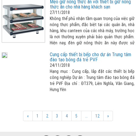
Mẹo giữ nóng thức ăn với thiết bị giữ nóng
lớn thì đèn giữ nóng thức ăn là lựa chọn tuyệt
thức ăn cho nhà hàng khách sạn
vời nhất cho nhà hàng khách sạn của bạn.
27/11/2018
Không thể phủ nhận tầm quan trọng của việc giữ
nóng thực phẩm, đặc biệt tại các quán ăn, nhà
hàng, khu canteen của các nhà máy, trường học
là nơi thường xuyên phải bảo quản thực phẩm.
Hiện nay, đèn giữ nóng thức ăn này được sử
dụng rộng rãi và phổ biến hơn. Điều này không có
Cung cấp thiết bị bếp cho dự án Trung tâm
gì là đáng ngạc nhiên bởi thiết bị giữ nóng thức
đào tạo bóng đá trẻ PVF
ăn có nhiều ưu điểm nổi bật như: Đều được làm
24/11/2018
từ inox cao cấp, không gỉ sét, có thiết kế phù
Hạng mục : Cung cấp, lắp đặt các thiết bị bếp
hợp với nhu cầu sử dụng, thiết bị được bảo ôn
công nghiệp Dự án : Trung tâm đào tạo bóng đá
chống thoát nhiệt, giúp tiết kiệm điện tối đa,
trẻ PVF Địa chỉ : ĐT379, Liên Nghĩa, Văn Giang,
thuận tiện cho quá trình sử dụng, điều chỉnh
Hưng Yên
nhiệt độ theo ý muốn và cảm biết chống quá
quá nhiệt, an toàn hơn khí sử dụng.
«
1
2
3
4
5
...
12
»