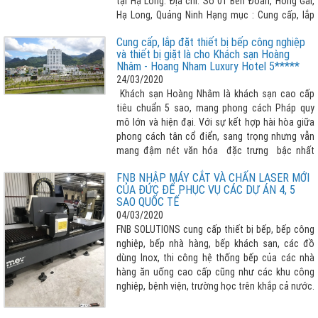
tại Hạ Long. Địa chỉ: Số 01 Bến Đoan, Hồng Gai,
Hạ Long, Quảng Ninh Hạng mục : Cung cấp, lắp
đặt các thiết bị bếp công nghiệp
Cung cấp, lắp đặt thiết bị bếp công nghiệp
và thiết bị giặt là cho Khách sạn Hoàng
Nhâm - Hoang Nham Luxury Hotel 5*****
24/03/2020
Khách sạn Hoàng Nhâm là khách sạn cao cấp
tiêu chuẩn 5 sao, mang phong cách Pháp quy
mô lớn và hiện đại. Với sự kết hợp hài hòa giữa
phong cách tân cổ điển, sang trọng nhưng vẫn
mang đậm nét văn hóa đặc trưng bậc nhất
vùng Tây Bắc.
FNB NHẬP MÁY CẮT VÀ CHẤN LASER MỚI
CỦA ĐỨC ĐỂ PHỤC VỤ CÁC DỰ ÁN 4, 5
SAO QUỐC TẾ
04/03/2020
FNB SOLUTIONS cung cấp thiết bị bếp, bếp công
nghiệp, bếp nhà hàng, bếp khách sạn, các đồ
dùng Inox, thi công hệ thống bếp của các nhà
hàng ăn uống cao cấp cũng như các khu công
nghiệp, bệnh viện, trường học trên khắp cả nước.
Để phục vụ các dự án 4 sao, 5 sao tầm quốc tế
đã nhập mắt cắt, máy chấn Laser công nghệ cao