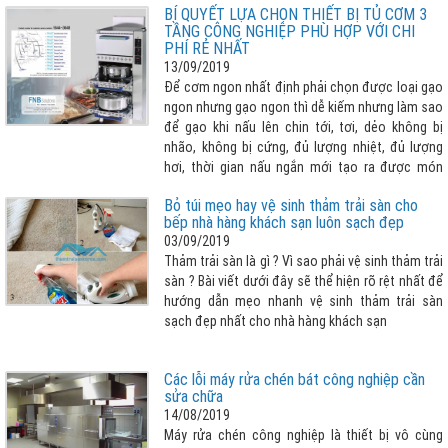
BÍ QUYẾT LỰA CHỌN THIẾT BỊ TỦ CƠM 3
mới của Đức để phục vụ quá trình sản xuất thiết
TẦNG CÔNG NGHIỆP PHÙ HỢP VỚI CHI
bị chất lượng cao.
PHÍ RẺ NHẤT
13/09/2019
Để cơm ngon nhất định phải chọn được loại gạo
ngon nhưng gạo ngon thì dễ kiếm nhưng làm sao
để gạo khi nấu lên chin tới, tơi, dẻo không bị
nhão, không bị cứng, đủ lượng nhiệt, đủ lượng
hơi, thời gian nấu ngắn mới tạo ra được món
cơm ưng ý hay nói cách khác “LỰA CHỌN THIẾT
Bỏ túi mẹo hay vệ sinh thảm trải sàn cho
BỊ NẤU CƠM TỐT, PHÙ HỢP QUYẾT ĐỊNH ĐẾN 80%
bếp nhà hàng khách sạn luôn sạch đẹp
CƠM NGON”. Vậy lựa chọn tủ cơm 3 tầng cho
03/09/2019
nhà bếp công nghiệp như thế nào cho phù hợp
Thảm trải sàn là gì ? Vì sao phải vệ sinh thảm trải
với chi phí rẻ nhất, xin vui lòng tham khảo bài viết
sàn ? Bài viết dưới đây sẽ thể hiện rõ rệt nhất để
dưới đây
hướng dẫn mẹo nhanh vệ sinh thảm trải sàn
sạch đẹp nhất cho nhà hàng khách sạn
Các lỗi máy rửa chén bát công nghiệp cần
sửa chữa
14/08/2019
Máy rửa chén công nghiệp là thiết bị vô cùng