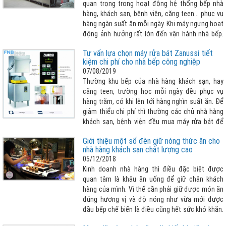
quan trọng trong hoạt động hệ thống bếp nhà
hàng, khách sạn, bệnh viện, căng teen... phục vụ
hàng ngàn suất ăn mỗi ngày. Khi máy ngưng hoạt
động ảnh hưởng rất lớn đến vận hành nhà bếp.
Vậy làm thế nào để biết lỗi sửa chữa máy rửa
Tư vấn lựa chọn máy rửa bát Zanussi tiết
chén công nghiệp để khắc phục sớm ? Bài viết
kiệm chi phí cho nhà bếp công nghiệp
sau đây giúp khách hàng nhận biết cần tham
07/08/2019
khảo thêm :
Thường khu bếp của nhà hàng khách sạn, hay
căng teen, trường học mỗi ngày đều phục vụ
hàng trăm, có khi lên tới hàng nghìn suất ăn. Để
giảm thiểu chi phí thì thường các chủ nhà hàng
khách sạn, bệnh viện đều mua máy rửa bát để
giải quyết hàng đống chén, bát và các dụng cụ
Giới thiệu một số đèn giữ nóng thức ăn cho
bếp khác cần phải rửa sạch mỗi ngày. Nhưng lựa
nhà hàng khách sạn chất lượng cao
chọn máy rửa bát như thế nào cho phù hợp với
05/12/2018
bài toán vừa tiết kiệm chi phí tối đa nhất có thể
Kinh doanh nhà hàng thì điều đặc biệt được
vừa đảm bảo vệ sinh sạch sẽ chén bát , nhanh
quan tâm là khâu ăn uống để giữ chân khách
chóng, dễ dàng thao tác... FNB Solutions xin giới
hàng của mình. Vì thế cần phải giữ được món ăn
thiệu dòng máy rửa bát công nghiệp Zanussi
đúng hương vị và độ nóng như vừa mới được
chính là một trong những lời giải vô cùng hợp lý
đầu bếp chế biến là điều cũng hết sức khó khăn.
cho vấn đề mà doanh nghiệp đang gặp phải !
Và để giữ được thực phẩm nóng với số lượng