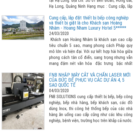
tại Hạ Long. Địa chỉ: Số 01 Bến Đoan, Hồng Gai,
Hạ Long, Quảng Ninh Hạng mục : Cung cấp, lắp
đặt các thiết bị bếp công nghiệp
Cung cấp, lắp đặt thiết bị bếp công nghiệp
và thiết bị giặt là cho Khách sạn Hoàng
Nhâm - Hoang Nham Luxury Hotel 5*****
24/03/2020
Khách sạn Hoàng Nhâm là khách sạn cao cấp
tiêu chuẩn 5 sao, mang phong cách Pháp quy
mô lớn và hiện đại. Với sự kết hợp hài hòa giữa
phong cách tân cổ điển, sang trọng nhưng vẫn
mang đậm nét văn hóa đặc trưng bậc nhất
vùng Tây Bắc.
FNB NHẬP MÁY CẮT VÀ CHẤN LASER MỚI
CỦA ĐỨC ĐỂ PHỤC VỤ CÁC DỰ ÁN 4, 5
SAO QUỐC TẾ
04/03/2020
FNB SOLUTIONS cung cấp thiết bị bếp, bếp công
nghiệp, bếp nhà hàng, bếp khách sạn, các đồ
dùng Inox, thi công hệ thống bếp của các nhà
hàng ăn uống cao cấp cũng như các khu công
nghiệp, bệnh viện, trường học trên khắp cả nước.
Để phục vụ các dự án 4 sao, 5 sao tầm quốc tế
đã nhập mắt cắt, máy chấn Laser công nghệ cao