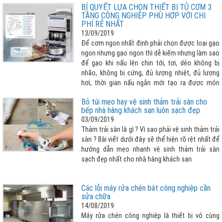
BÍ QUYẾT LỰA CHỌN THIẾT BỊ TỦ CƠM 3
mới của Đức để phục vụ quá trình sản xuất thiết
TẦNG CÔNG NGHIỆP PHÙ HỢP VỚI CHI
bị chất lượng cao.
PHÍ RẺ NHẤT
13/09/2019
Để cơm ngon nhất định phải chọn được loại gạo
ngon nhưng gạo ngon thì dễ kiếm nhưng làm sao
để gạo khi nấu lên chin tới, tơi, dẻo không bị
nhão, không bị cứng, đủ lượng nhiệt, đủ lượng
hơi, thời gian nấu ngắn mới tạo ra được món
cơm ưng ý hay nói cách khác “LỰA CHỌN THIẾT
Bỏ túi mẹo hay vệ sinh thảm trải sàn cho
BỊ NẤU CƠM TỐT, PHÙ HỢP QUYẾT ĐỊNH ĐẾN 80%
bếp nhà hàng khách sạn luôn sạch đẹp
CƠM NGON”. Vậy lựa chọn tủ cơm 3 tầng cho
03/09/2019
nhà bếp công nghiệp như thế nào cho phù hợp
Thảm trải sàn là gì ? Vì sao phải vệ sinh thảm trải
với chi phí rẻ nhất, xin vui lòng tham khảo bài viết
sàn ? Bài viết dưới đây sẽ thể hiện rõ rệt nhất để
dưới đây
hướng dẫn mẹo nhanh vệ sinh thảm trải sàn
sạch đẹp nhất cho nhà hàng khách sạn
Các lỗi máy rửa chén bát công nghiệp cần
sửa chữa
14/08/2019
Máy rửa chén công nghiệp là thiết bị vô cùng