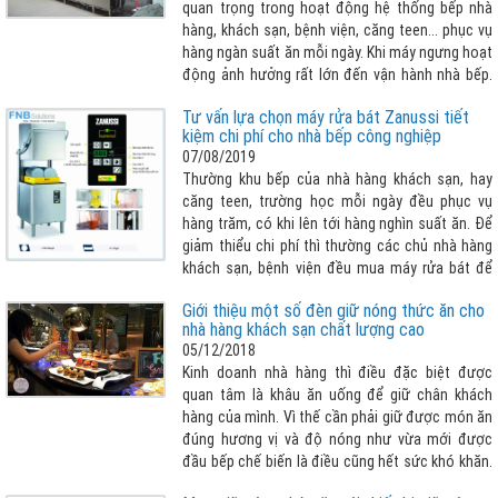
quan trọng trong hoạt động hệ thống bếp nhà
hàng, khách sạn, bệnh viện, căng teen... phục vụ
hàng ngàn suất ăn mỗi ngày. Khi máy ngưng hoạt
động ảnh hưởng rất lớn đến vận hành nhà bếp.
Vậy làm thế nào để biết lỗi sửa chữa máy rửa
Tư vấn lựa chọn máy rửa bát Zanussi tiết
chén công nghiệp để khắc phục sớm ? Bài viết
kiệm chi phí cho nhà bếp công nghiệp
sau đây giúp khách hàng nhận biết cần tham
07/08/2019
khảo thêm :
Thường khu bếp của nhà hàng khách sạn, hay
căng teen, trường học mỗi ngày đều phục vụ
hàng trăm, có khi lên tới hàng nghìn suất ăn. Để
giảm thiểu chi phí thì thường các chủ nhà hàng
khách sạn, bệnh viện đều mua máy rửa bát để
giải quyết hàng đống chén, bát và các dụng cụ
Giới thiệu một số đèn giữ nóng thức ăn cho
bếp khác cần phải rửa sạch mỗi ngày. Nhưng lựa
nhà hàng khách sạn chất lượng cao
chọn máy rửa bát như thế nào cho phù hợp với
05/12/2018
bài toán vừa tiết kiệm chi phí tối đa nhất có thể
Kinh doanh nhà hàng thì điều đặc biệt được
vừa đảm bảo vệ sinh sạch sẽ chén bát , nhanh
quan tâm là khâu ăn uống để giữ chân khách
chóng, dễ dàng thao tác... FNB Solutions xin giới
hàng của mình. Vì thế cần phải giữ được món ăn
thiệu dòng máy rửa bát công nghiệp Zanussi
đúng hương vị và độ nóng như vừa mới được
chính là một trong những lời giải vô cùng hợp lý
đầu bếp chế biến là điều cũng hết sức khó khăn.
cho vấn đề mà doanh nghiệp đang gặp phải !
Và để giữ được thực phẩm nóng với số lượng