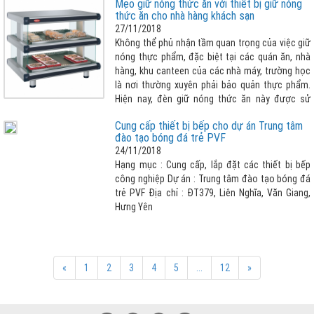
Mẹo giữ nóng thức ăn với thiết bị giữ nóng
lớn thì đèn giữ nóng thức ăn là lựa chọn tuyệt
thức ăn cho nhà hàng khách sạn
vời nhất cho nhà hàng khách sạn của bạn.
27/11/2018
Không thể phủ nhận tầm quan trọng của việc giữ
nóng thực phẩm, đặc biệt tại các quán ăn, nhà
hàng, khu canteen của các nhà máy, trường học
là nơi thường xuyên phải bảo quản thực phẩm.
Hiện nay, đèn giữ nóng thức ăn này được sử
dụng rộng rãi và phổ biến hơn. Điều này không có
Cung cấp thiết bị bếp cho dự án Trung tâm
gì là đáng ngạc nhiên bởi thiết bị giữ nóng thức
đào tạo bóng đá trẻ PVF
ăn có nhiều ưu điểm nổi bật như: Đều được làm
24/11/2018
từ inox cao cấp, không gỉ sét, có thiết kế phù
Hạng mục : Cung cấp, lắp đặt các thiết bị bếp
hợp với nhu cầu sử dụng, thiết bị được bảo ôn
công nghiệp Dự án : Trung tâm đào tạo bóng đá
chống thoát nhiệt, giúp tiết kiệm điện tối đa,
trẻ PVF Địa chỉ : ĐT379, Liên Nghĩa, Văn Giang,
thuận tiện cho quá trình sử dụng, điều chỉnh
Hưng Yên
nhiệt độ theo ý muốn và cảm biết chống quá
quá nhiệt, an toàn hơn khí sử dụng.
«
1
2
3
4
5
...
12
»