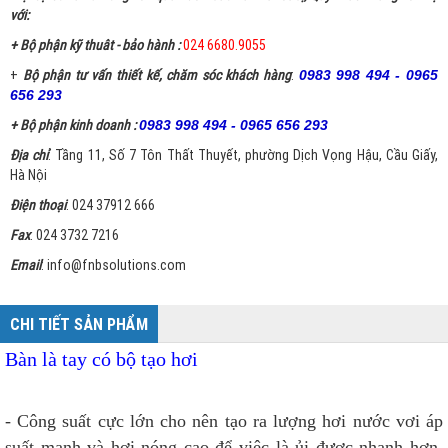
với:
+ Bộ phận kỹ thuât - bảo hành :
024 6680.9055
+
Bộ phận tư vấn thiết kế, chăm sóc khách hàng
:
0983 998 494 - 0965
656 293
+ Bộ phận kinh doanh :
0983 998 494 - 0965 656 293
Địa chỉ
: Tầng 11, Số 7 Tôn Thất Thuyết, phường Dịch Vọng Hậu, Cầu Giấy,
Hà Nội
Điện thoại
: 024 37912 666
Fax
: 024 3732 7216
Email
: info@fnbsolutions.com
CHI TIẾT SẢN PHẨM
Bàn là tay có bộ tạo hơi
- Công suất cực lớn cho nên tạo ra lượng hơi nước vơi áp
suất mạnh và hơi nóng cao để việc là ủi được nhanh hơn,