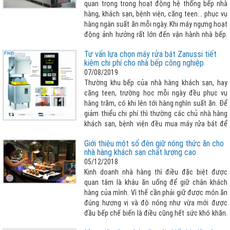
quan trọng trong hoạt động hệ thống bếp nhà
hàng, khách sạn, bệnh viện, căng teen... phục vụ
hàng ngàn suất ăn mỗi ngày. Khi máy ngưng hoạt
động ảnh hưởng rất lớn đến vận hành nhà bếp.
Vậy làm thế nào để biết lỗi sửa chữa máy rửa
Tư vấn lựa chọn máy rửa bát Zanussi tiết
chén công nghiệp để khắc phục sớm ? Bài viết
kiệm chi phí cho nhà bếp công nghiệp
sau đây giúp khách hàng nhận biết cần tham
07/08/2019
khảo thêm :
Thường khu bếp của nhà hàng khách sạn, hay
căng teen, trường học mỗi ngày đều phục vụ
hàng trăm, có khi lên tới hàng nghìn suất ăn. Để
giảm thiểu chi phí thì thường các chủ nhà hàng
khách sạn, bệnh viện đều mua máy rửa bát để
giải quyết hàng đống chén, bát và các dụng cụ
Giới thiệu một số đèn giữ nóng thức ăn cho
bếp khác cần phải rửa sạch mỗi ngày. Nhưng lựa
nhà hàng khách sạn chất lượng cao
chọn máy rửa bát như thế nào cho phù hợp với
05/12/2018
bài toán vừa tiết kiệm chi phí tối đa nhất có thể
Kinh doanh nhà hàng thì điều đặc biệt được
vừa đảm bảo vệ sinh sạch sẽ chén bát , nhanh
quan tâm là khâu ăn uống để giữ chân khách
chóng, dễ dàng thao tác... FNB Solutions xin giới
hàng của mình. Vì thế cần phải giữ được món ăn
thiệu dòng máy rửa bát công nghiệp Zanussi
đúng hương vị và độ nóng như vừa mới được
chính là một trong những lời giải vô cùng hợp lý
đầu bếp chế biến là điều cũng hết sức khó khăn.
cho vấn đề mà doanh nghiệp đang gặp phải !
Và để giữ được thực phẩm nóng với số lượng