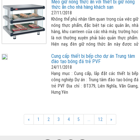
Mẹo giữ nóng thức ăn với thiết bị giữ nóng
lớn thì đèn giữ nóng thức ăn là lựa chọn tuyệt
thức ăn cho nhà hàng khách sạn
vời nhất cho nhà hàng khách sạn của bạn.
27/11/2018
Không thể phủ nhận tầm quan trọng của việc giữ
nóng thực phẩm, đặc biệt tại các quán ăn, nhà
hàng, khu canteen của các nhà máy, trường học
là nơi thường xuyên phải bảo quản thực phẩm.
Hiện nay, đèn giữ nóng thức ăn này được sử
dụng rộng rãi và phổ biến hơn. Điều này không có
Cung cấp thiết bị bếp cho dự án Trung tâm
gì là đáng ngạc nhiên bởi thiết bị giữ nóng thức
đào tạo bóng đá trẻ PVF
ăn có nhiều ưu điểm nổi bật như: Đều được làm
24/11/2018
từ inox cao cấp, không gỉ sét, có thiết kế phù
Hạng mục : Cung cấp, lắp đặt các thiết bị bếp
hợp với nhu cầu sử dụng, thiết bị được bảo ôn
công nghiệp Dự án : Trung tâm đào tạo bóng đá
chống thoát nhiệt, giúp tiết kiệm điện tối đa,
trẻ PVF Địa chỉ : ĐT379, Liên Nghĩa, Văn Giang,
thuận tiện cho quá trình sử dụng, điều chỉnh
Hưng Yên
nhiệt độ theo ý muốn và cảm biết chống quá
quá nhiệt, an toàn hơn khí sử dụng.
«
1
2
3
4
5
...
12
»