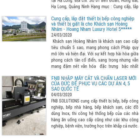
tại Hạ Long. Địa chỉ: Số 01 Bến Đoan, Hồng Gai,
Hạ Long, Quảng Ninh Hạng mục : Cung cấp, lắp
đặt các thiết bị bếp công nghiệp
Cung cấp, lắp đặt thiết bị bếp công nghiệp
và thiết bị giặt là cho Khách sạn Hoàng
Nhâm - Hoang Nham Luxury Hotel 5*****
24/03/2020
Khách sạn Hoàng Nhâm là khách sạn cao cấp
tiêu chuẩn 5 sao, mang phong cách Pháp quy
mô lớn và hiện đại. Với sự kết hợp hài hòa giữa
phong cách tân cổ điển, sang trọng nhưng vẫn
mang đậm nét văn hóa đặc trưng bậc nhất
vùng Tây Bắc.
FNB NHẬP MÁY CẮT VÀ CHẤN LASER MỚI
CỦA ĐỨC ĐỂ PHỤC VỤ CÁC DỰ ÁN 4, 5
SAO QUỐC TẾ
04/03/2020
FNB SOLUTIONS cung cấp thiết bị bếp, bếp công
nghiệp, bếp nhà hàng, bếp khách sạn, các đồ
dùng Inox, thi công hệ thống bếp của các nhà
hàng ăn uống cao cấp cũng như các khu công
nghiệp, bệnh viện, trường học trên khắp cả nước.
Để phục vụ các dự án 4 sao, 5 sao tầm quốc tế
đã nhập mắt cắt, máy chấn Laser công nghệ cao