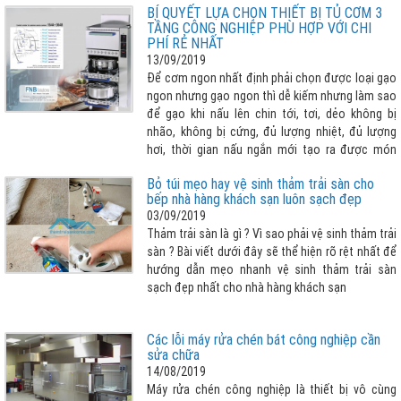
BÍ QUYẾT LỰA CHỌN THIẾT BỊ TỦ CƠM 3
mới của Đức để phục vụ quá trình sản xuất thiết
TẦNG CÔNG NGHIỆP PHÙ HỢP VỚI CHI
bị chất lượng cao.
PHÍ RẺ NHẤT
13/09/2019
Để cơm ngon nhất định phải chọn được loại gạo
ngon nhưng gạo ngon thì dễ kiếm nhưng làm sao
để gạo khi nấu lên chin tới, tơi, dẻo không bị
nhão, không bị cứng, đủ lượng nhiệt, đủ lượng
hơi, thời gian nấu ngắn mới tạo ra được món
cơm ưng ý hay nói cách khác “LỰA CHỌN THIẾT
Bỏ túi mẹo hay vệ sinh thảm trải sàn cho
BỊ NẤU CƠM TỐT, PHÙ HỢP QUYẾT ĐỊNH ĐẾN 80%
bếp nhà hàng khách sạn luôn sạch đẹp
CƠM NGON”. Vậy lựa chọn tủ cơm 3 tầng cho
03/09/2019
nhà bếp công nghiệp như thế nào cho phù hợp
Thảm trải sàn là gì ? Vì sao phải vệ sinh thảm trải
với chi phí rẻ nhất, xin vui lòng tham khảo bài viết
sàn ? Bài viết dưới đây sẽ thể hiện rõ rệt nhất để
dưới đây
hướng dẫn mẹo nhanh vệ sinh thảm trải sàn
sạch đẹp nhất cho nhà hàng khách sạn
Các lỗi máy rửa chén bát công nghiệp cần
sửa chữa
14/08/2019
Máy rửa chén công nghiệp là thiết bị vô cùng