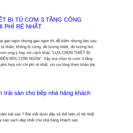
ẾT BỊ TỦ CƠM 3 TẦNG CÔNG
I PHÍ RẺ NHẤT
ại gạo ngon nhưng gạo ngon thì dễ kiếm nhưng làm sao
g bị nhão, không bị cứng, đủ lượng nhiệt, đủ lượng hơi,
 cơm ưng ý hay nói cách khác “LỰA CHỌN THIẾT BỊ
N 80% CƠM NGON”. Vậy lựa chọn tủ cơm 3 tầng
hù hợp với chi phí rẻ nhất, xin vui lòng tham khảo bài
m trải sàn cho bếp nhà hàng khách
hảm trải sàn ? Bài viết dưới đây sẽ thể hiện rõ rệt nhất
i sàn sạch đẹp nhất cho nhà hàng khách sạn