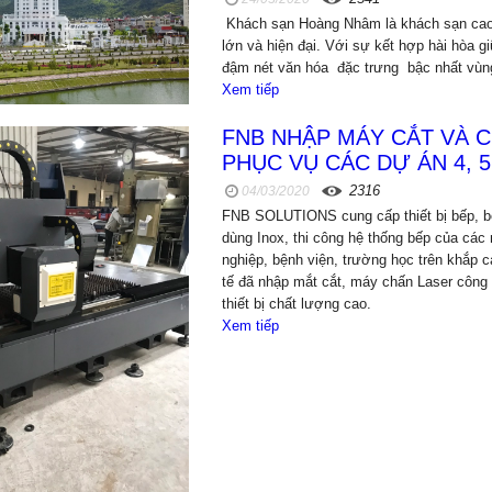
Khách sạn Hoàng Nhâm là khách sạn cao
lớn và hiện đại. Với sự kết hợp hài hòa 
đậm nét văn hóa đặc trưng bậc nhất vùn
Xem tiếp
FNB NHẬP MÁY CẮT VÀ 
PHỤC VỤ CÁC DỰ ÁN 4, 
2316
04/03/2020
FNB SOLUTIONS cung cấp thiết bị bếp, bế
dùng Inox, thi công hệ thống bếp của cá
nghiệp, bệnh viện, trường học trên khắp 
tế đã nhập mắt cắt, máy chấn Laser công
thiết bị chất lượng cao.
Xem tiếp