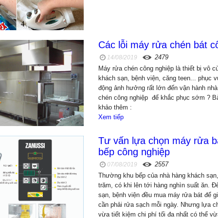
Các lỗi máy rửa chén bát 
2479
14/08/2019
Máy rửa chén công nghiệp là thiết bị vô c
khách sạn, bệnh viện, căng teen... phục 
động ảnh hưởng rất lớn đến vận hành nhà
chén công nghiệp để khắc phục sớm ? Bài
khảo thêm :
Xem tiếp
Tư vấn lựa chọn máy rửa bá
bếp công nghiệp
2557
07/08/2019
Thường khu bếp của nhà hàng khách sạn,
trăm, có khi lên tới hàng nghìn suất ăn. 
sạn, bệnh viện đều mua máy rửa bát để gi
cần phải rửa sạch mỗi ngày. Nhưng lựa c
vừa tiết kiệm chi phí tối đa nhất có thể 