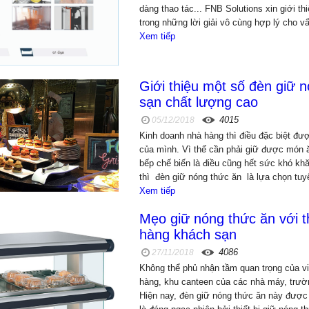
dàng thao tác... FNB Solutions xin giới t
trong những lời giải vô cùng hợp lý cho v
Xem tiếp
Giới thiệu một số đèn giữ 
sạn chất lượng cao
4015
05/12/2018
Kinh doanh nhà hàng thì điều đặc biệt đư
của mình. Vì thế cần phải giữ được món
bếp chế biến là điều cũng hết sức khó k
thì đèn giữ nóng thức ăn là lựa chọn tuy
Xem tiếp
Mẹo giữ nóng thức ăn với t
hàng khách sạn
4086
27/11/2018
Không thể phủ nhận tầm quan trọng của vi
hàng, khu canteen của các nhà máy, trườ
Hiện nay, đèn giữ nóng thức ăn này được 