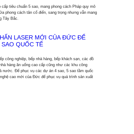
 cấp tiêu chuẩn 5 sao, mang phong cách Pháp quy mô
giữa phong cách tân cổ điển, sang trọng nhưng vẫn mang
g Tây Bắc.
CHẤN LASER MỚI CỦA ĐỨC ĐỂ
5 SAO QUỐC TẾ
p công nghiệp, bếp nhà hàng, bếp khách sạn, các đồ
c nhà hàng ăn uống cao cấp cũng như các khu công
cả nước. Để phục vụ các dự án 4 sao, 5 sao tầm quốc
 nghệ cao mới của Đức để phục vụ quá trình sản xuất