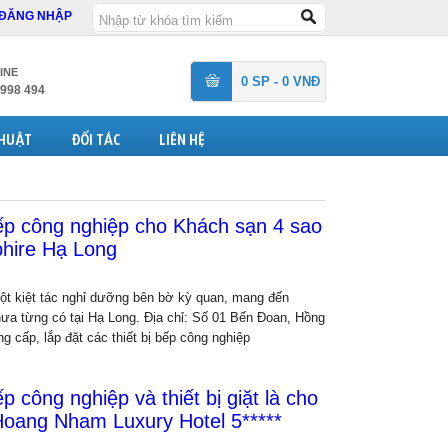
ĐĂNG NHẬP
INE
0 SP - 0 VNĐ
 998 494
THUẬT
ĐỐI TÁC
LIÊN HỆ
 bếp công nghiệp cho Khách sạn 4 sao
hire Hạ Long
ột kiệt tác nghỉ dưỡng bên bờ kỳ quan, mang đến
ưa từng có tại Hạ Long. Địa chỉ: Số 01 Bến Đoan, Hồng
 cấp, lắp đặt các thiết bị bếp công nghiệp
ếp công nghiệp và thiết bị giặt là cho
oang Nham Luxury Hotel 5*****