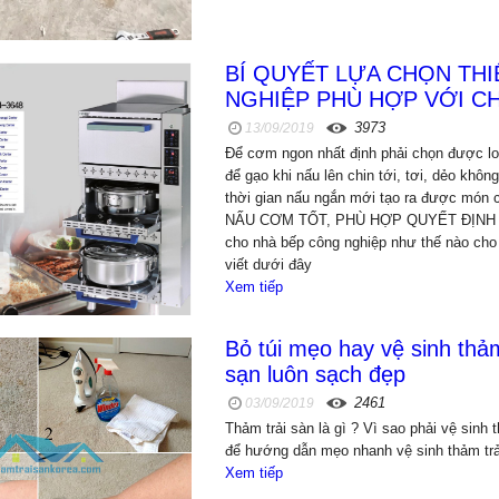
BÍ QUYẾT LỰA CHỌN THI
NGHIỆP PHÙ HỢP VỚI CH
3973
13/09/2019
Để cơm ngon nhất định phải chọn được lo
để gạo khi nấu lên chin tới, tơi, dẻo khôn
thời gian nấu ngắn mới tạo ra được món
NẤU CƠM TỐT, PHÙ HỢP QUYẾT ĐỊNH ĐẾ
cho nhà bếp công nghiệp như thế nào cho p
viết dưới đây
Xem tiếp
Bỏ túi mẹo hay vệ sinh thả
sạn luôn sạch đẹp
2461
03/09/2019
Thảm trải sàn là gì ? Vì sao phải vệ sinh t
để hướng dẫn mẹo nhanh vệ sinh thảm trả
Xem tiếp