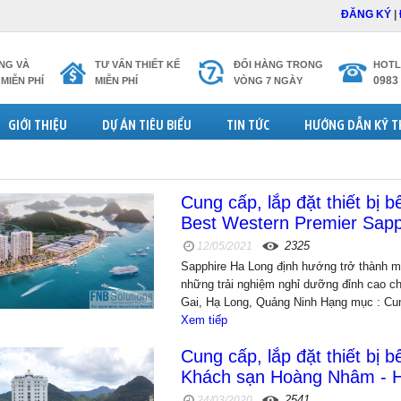
ĐĂNG KÝ
|
NG VÀ
TƯ VẤN THIẾT KẾ
ĐỔI HÀNG TRONG
HOTL
0983
MIỄN PHÍ
MIỄN PHÍ
VÒNG 7 NGÀY
GIỚI THIỆU
DỰ ÁN TIÊU BIỂU
TIN TỨC
HƯỚNG DẪN KỸ 
Cung cấp, lắp đặt thiết bị
Best Western Premier Sapp
2325
12/05/2021
Sapphire Ha Long định hướng trở thành m
những trải nghiệm nghỉ dưỡng đỉnh cao ch
Gai, Hạ Long, Quảng Ninh Hạng mục : Cung
Xem tiếp
Cung cấp, lắp đặt thiết bị b
Khách sạn Hoàng Nhâm - H
2541
24/03/2020