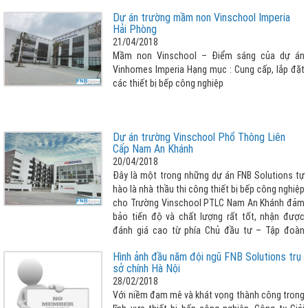
bỏ hết những căng thẳng công việc thường nhật.
Dự án trường mầm non Vinschool Imperia
Hải Phòng
21/04/2018
Mầm non Vinschool – Điểm sáng của dự án
Vinhomes Imperia Hạng mục : Cung cấp, lắp đặt
các thiết bị bếp công nghiệp
Dự án trường Vinschool Phổ Thông Liên
Cấp Nam An Khánh
20/04/2018
Đây là một trong những dự án FNB Solutions tự
hào là nhà thầu thi công thiết bị bếp công nghiệp
cho Trường Vinschool PTLC Nam An Khánh đảm
bảo tiến độ và chất lượng rất tốt, nhận được
đánh giá cao từ phía Chủ đầu tư – Tập đoàn
Vingroup. Hạng mục : Cung cấp, lắp đặt các
Hình ảnh đầu năm đội ngũ FNB Solutions trụ
thiết bị bếp công nghiệp Dự án : Trường
sở chính Hà Nội
Vinschool Phổ Thông Liên Cấp Nam An Khánh
28/02/2018
Với niềm đam mê và khát vọng thành công trong