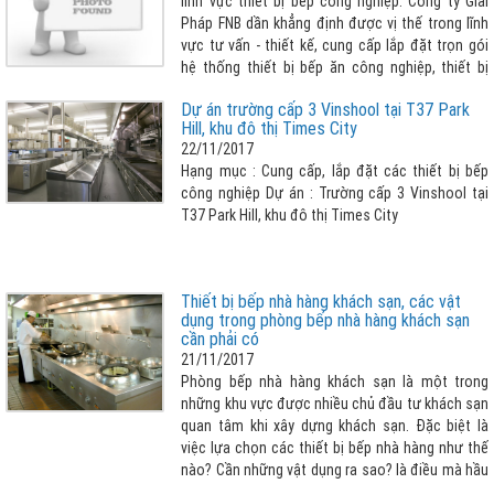
lĩnh vực thiết bị bếp công nghiệp. Công ty Giải
Pháp FNB dần khẳng định được vị thế trong lĩnh
vực tư vấn - thiết kế, cung cấp lắp đặt trọn gói
hệ thống thiết bị bếp ăn công nghiệp, thiết bị
lạnh công nghiệp, thiết bị làm bánh, thiết bị pha
Dự án trường cấp 3 Vinshool tại T37 Park
chế đồ uống và quầy bar, thiết bị giặt là công
Hill, khu đô thị Times City
nghiệp.
22/11/2017
Hạng mục : Cung cấp, lắp đặt các thiết bị bếp
công nghiệp Dự án : Trường cấp 3 Vinshool tại
T37 Park Hill, khu đô thị Times City
Thiết bị bếp nhà hàng khách sạn, các vật
dụng trong phòng bếp nhà hàng khách sạn
cần phải có
21/11/2017
Phòng bếp nhà hàng khách sạn là một trong
những khu vực được nhiều chủ đầu tư khách sạn
quan tâm khi xây dựng khách sạn. Đặc biệt là
việc lựa chọn các thiết bị bếp nhà hàng như thế
nào? Cần những vật dụng ra sao? là điều mà hầu
hết các chủ đầu tư đều rất quan tâm và dành