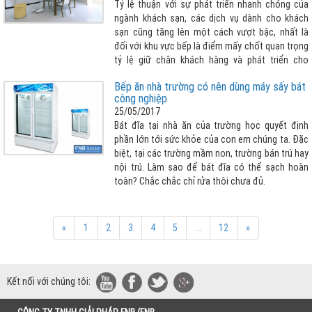
Tỷ lệ thuận với sự phát triển nhanh chóng của
ngành khách sạn, các dịch vụ dành cho khách
sạn cũng tăng lên một cách vượt bậc, nhất là
đối với khu vực bếp là điểm mấy chốt quan trọng
tỷ lệ giữ chân khách hàng và phát triển cho
khách sạn đó. Với sự tăng trưởng ồ ạt của các
Bếp ăn nhà trường có nên dùng máy sấy bát
nhà cung cấp, việc tìm kiếm và lựa chọn nhà
công nghiệp
cung cấp các thiết bị bếp cho nhà hàng khách
25/05/2017
sạn, đặc biệt là sản phẩm bếp ga công nghiệp
Bát đĩa tại nhà ăn của trường học quyết định
khách sạn khiến nhiều chủ đầu tư phải đau đầu
phần lớn tới sức khỏe của con em chúng ta. Đặc
suy nghĩ. Hãy đến với Fnb Solution – công ty giải
biệt, tại các trường mầm non, trường bán trú hay
pháp thiết bị khách sạn hàng đầu Việt Nam, với
nội trú. Làm sao để bát đĩa có thể sạch hoàn
nhiều mẫu bếp công nghiệp dùng ga, dùng điện
toàn? Chắc chắc chỉ rửa thôi chưa đủ.
cho khách sạn đẳng cấp và chất lượng cao cả
nhập khẩu hay tự sản xuất. Hiện tại các loại bếp
của FNB Solution là những sản phẩm nổi trội đã
được nhiều khách sạn, nhà hàng trên toàn quốc
«
1
2
3
4
5
...
12
»
ưu ái lựa chọn như bếp lẩu nướng không khói, hệ
thống bếp công nghiệp cho Vinschool, Vinmec,
...
Kết nối với chúng tôi: