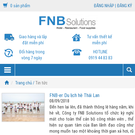
0 sản phẩm
ĐĂNG NHẬP
|
ĐĂNG KÝ
Giao hàng và lắp
Tư vấn thiết kế
đặt miễn phí
miễn phí
Đổi hàng trong
HOTLINE
vòng 7 ngày
0919 44 83 83
Trang chủ /
Tin tức
FNB-er Du lịch hè Thái Lan
08/09/2018
Đến hẹn lại lên, đã thành thông lệ hàng năm, khi
hè về, Công ty FNB Solutions tổ chức kỳ nghỉ
mát cho toàn thể cán bộ công nhân viên , thể
hiện sự quan tâm của Ban lãnh đạo cũng như
mong muốn tạo một khoảng thời gian xả hơi, rũ