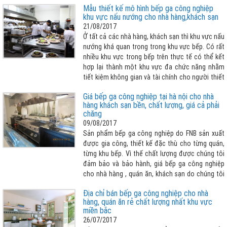
Mẫu thiết kế mô hình bếp ga công nghiệp
nhiều tâm sức. Ngày hôm nay, hãy cùng FNB
khu vực nấu nướng cho nhà hàng,khách sạn
Solutions tìm hiểu xem trong phòng bếp nhà
21/08/2017
hàng khách sạn thì cần có những đồ dùng thiết
Ở tất cả các nhà hàng, khách sạn thì khu vực nấu
bị bếp nào nhé!
nướng khá quan trọng trong khu vực bếp. Có rất
nhiều khu vực trong bếp trên thực tế có thể kết
hợp lại thành một khu vực đa chức năng nhằm
tiết kiệm không gian và tài chính cho người thiết
kế bếp ga công nghiệp .
Giá bếp ga công nghiệp tại hà nội cho nhà
hàng khách sạn bền, chất lượng, giá cả phải
chăng
09/08/2017
Sản phẩm bếp ga công nghiệp do FNB sản xuất
được gia công, thiết kế đặc thù cho từng quán,
từng khu bếp. Vì thế chất lượng được chúng tôi
đảm bảo và bảo hành, giá bếp ga công nghiệp
cho nhà hàng , quán ăn, khách sạn do chúng tôi
cung cấp đang là lựa chọn số 1 cho các nhà đầu
Địa chỉ bán bếp ga công nghiệp cho nhà
tư thiết kế khu bếp của mình.
hàng, quán ăn rẻ chất lượng nhất khu vực
miền bắc
26/07/2017