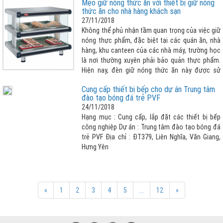
Mẹo giữ nóng thức ăn với thiết bị giữ nóng
lớn thì đèn giữ nóng thức ăn là lựa chọn tuyệt
thức ăn cho nhà hàng khách sạn
vời nhất cho nhà hàng khách sạn của bạn.
27/11/2018
Không thể phủ nhận tầm quan trọng của việc giữ
nóng thực phẩm, đặc biệt tại các quán ăn, nhà
hàng, khu canteen của các nhà máy, trường học
là nơi thường xuyên phải bảo quản thực phẩm.
Hiện nay, đèn giữ nóng thức ăn này được sử
dụng rộng rãi và phổ biến hơn. Điều này không có
Cung cấp thiết bị bếp cho dự án Trung tâm
gì là đáng ngạc nhiên bởi thiết bị giữ nóng thức
đào tạo bóng đá trẻ PVF
ăn có nhiều ưu điểm nổi bật như: Đều được làm
24/11/2018
từ inox cao cấp, không gỉ sét, có thiết kế phù
Hạng mục : Cung cấp, lắp đặt các thiết bị bếp
hợp với nhu cầu sử dụng, thiết bị được bảo ôn
công nghiệp Dự án : Trung tâm đào tạo bóng đá
chống thoát nhiệt, giúp tiết kiệm điện tối đa,
trẻ PVF Địa chỉ : ĐT379, Liên Nghĩa, Văn Giang,
thuận tiện cho quá trình sử dụng, điều chỉnh
Hưng Yên
nhiệt độ theo ý muốn và cảm biết chống quá
quá nhiệt, an toàn hơn khí sử dụng.
«
1
2
3
4
5
...
12
»