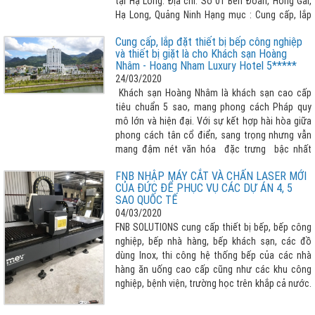
tại Hạ Long. Địa chỉ: Số 01 Bến Đoan, Hồng Gai,
Hạ Long, Quảng Ninh Hạng mục : Cung cấp, lắp
đặt các thiết bị bếp công nghiệp
Cung cấp, lắp đặt thiết bị bếp công nghiệp
và thiết bị giặt là cho Khách sạn Hoàng
Nhâm - Hoang Nham Luxury Hotel 5*****
24/03/2020
Khách sạn Hoàng Nhâm là khách sạn cao cấp
tiêu chuẩn 5 sao, mang phong cách Pháp quy
mô lớn và hiện đại. Với sự kết hợp hài hòa giữa
phong cách tân cổ điển, sang trọng nhưng vẫn
mang đậm nét văn hóa đặc trưng bậc nhất
vùng Tây Bắc.
FNB NHẬP MÁY CẮT VÀ CHẤN LASER MỚI
CỦA ĐỨC ĐỂ PHỤC VỤ CÁC DỰ ÁN 4, 5
SAO QUỐC TẾ
04/03/2020
FNB SOLUTIONS cung cấp thiết bị bếp, bếp công
nghiệp, bếp nhà hàng, bếp khách sạn, các đồ
dùng Inox, thi công hệ thống bếp của các nhà
hàng ăn uống cao cấp cũng như các khu công
nghiệp, bệnh viện, trường học trên khắp cả nước.
Để phục vụ các dự án 4 sao, 5 sao tầm quốc tế
đã nhập mắt cắt, máy chấn Laser công nghệ cao