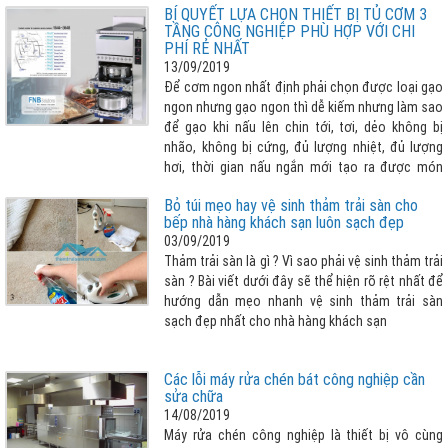
BÍ QUYẾT LỰA CHỌN THIẾT BỊ TỦ CƠM 3
mới của Đức để phục vụ quá trình sản xuất thiết
TẦNG CÔNG NGHIỆP PHÙ HỢP VỚI CHI
bị chất lượng cao.
PHÍ RẺ NHẤT
13/09/2019
Để cơm ngon nhất định phải chọn được loại gạo
ngon nhưng gạo ngon thì dễ kiếm nhưng làm sao
để gạo khi nấu lên chin tới, tơi, dẻo không bị
nhão, không bị cứng, đủ lượng nhiệt, đủ lượng
hơi, thời gian nấu ngắn mới tạo ra được món
cơm ưng ý hay nói cách khác “LỰA CHỌN THIẾT
Bỏ túi mẹo hay vệ sinh thảm trải sàn cho
BỊ NẤU CƠM TỐT, PHÙ HỢP QUYẾT ĐỊNH ĐẾN 80%
bếp nhà hàng khách sạn luôn sạch đẹp
CƠM NGON”. Vậy lựa chọn tủ cơm 3 tầng cho
03/09/2019
nhà bếp công nghiệp như thế nào cho phù hợp
Thảm trải sàn là gì ? Vì sao phải vệ sinh thảm trải
với chi phí rẻ nhất, xin vui lòng tham khảo bài viết
sàn ? Bài viết dưới đây sẽ thể hiện rõ rệt nhất để
dưới đây
hướng dẫn mẹo nhanh vệ sinh thảm trải sàn
sạch đẹp nhất cho nhà hàng khách sạn
Các lỗi máy rửa chén bát công nghiệp cần
sửa chữa
14/08/2019
Máy rửa chén công nghiệp là thiết bị vô cùng