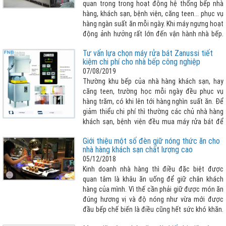
quan trọng trong hoạt động hệ thống bếp nhà
hàng, khách sạn, bệnh viện, căng teen... phục vụ
hàng ngàn suất ăn mỗi ngày. Khi máy ngưng hoạt
động ảnh hưởng rất lớn đến vận hành nhà bếp.
Vậy làm thế nào để biết lỗi sửa chữa máy rửa
Tư vấn lựa chọn máy rửa bát Zanussi tiết
chén công nghiệp để khắc phục sớm ? Bài viết
kiệm chi phí cho nhà bếp công nghiệp
sau đây giúp khách hàng nhận biết cần tham
07/08/2019
khảo thêm :
Thường khu bếp của nhà hàng khách sạn, hay
căng teen, trường học mỗi ngày đều phục vụ
hàng trăm, có khi lên tới hàng nghìn suất ăn. Để
giảm thiểu chi phí thì thường các chủ nhà hàng
khách sạn, bệnh viện đều mua máy rửa bát để
giải quyết hàng đống chén, bát và các dụng cụ
Giới thiệu một số đèn giữ nóng thức ăn cho
bếp khác cần phải rửa sạch mỗi ngày. Nhưng lựa
nhà hàng khách sạn chất lượng cao
chọn máy rửa bát như thế nào cho phù hợp với
05/12/2018
bài toán vừa tiết kiệm chi phí tối đa nhất có thể
Kinh doanh nhà hàng thì điều đặc biệt được
vừa đảm bảo vệ sinh sạch sẽ chén bát , nhanh
quan tâm là khâu ăn uống để giữ chân khách
chóng, dễ dàng thao tác... FNB Solutions xin giới
hàng của mình. Vì thế cần phải giữ được món ăn
thiệu dòng máy rửa bát công nghiệp Zanussi
đúng hương vị và độ nóng như vừa mới được
chính là một trong những lời giải vô cùng hợp lý
đầu bếp chế biến là điều cũng hết sức khó khăn.
cho vấn đề mà doanh nghiệp đang gặp phải !
Và để giữ được thực phẩm nóng với số lượng