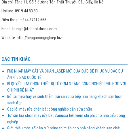
Địa chỉ: Tầng 11, Số 6 đường Tôn Thất Thuyết, Cầu Giấy, Hà Nội
Hotline: 0919 44 83 83
Điện thoại: +844 37912 666
Email: trungld@fnbsolutions.com
Website: http://bepgacongnghiep.biz
CÁC TIN KHÁC
FNB NHẬP MÁY CẮT VÀ CHẤN LASER MỚI CỦA ĐỨC ĐỂ PHỤC VỤ CÁC DỰ
ÁN 4, 5 SAO QUỐC TẾ
BÍ QUYẾT LỰA CHỌN THIẾT BỊ TỦ CƠM 3 TẦNG CÔNG NGHIỆP PHÙ HỢP VỚI
CHI PHÍ RẺ NHẤT
Bỏ túi mẹo hay vệ sinh thảm trải sàn cho bếp nhà hàng khách sạn luôn
sạch đẹp
Các lỗi máy rửa chén bát công nghiệp cần sửa chữa
Tư vấn lựa chọn máy rửa bát Zanussi tiết kiệm chi phí cho nhà bếp công
nghiệp
Giới thiệu một số đèn giữ nóng thức ăn cho nhà hàng khách sạn chất