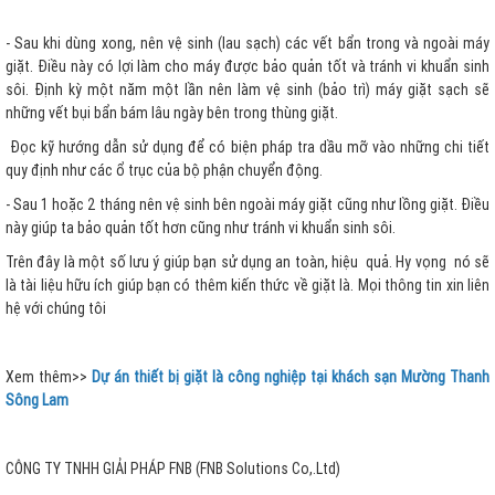
- Sau khi dùng xong, nên vệ sinh (lau sạch) các vết bẩn trong và ngoài máy
giặt. Điều này có lợi làm cho máy được bảo quản tốt và tránh vi khuẩn sinh
sôi. Định kỳ một năm một lần nên làm vệ sinh (bảo trì) máy giặt sạch sẽ
những vết bụi bẩn bám lâu ngày bên trong thùng giặt.
Đọc kỹ hướng dẫn sử dụng để có biện pháp tra dầu mỡ vào những chi tiết
quy định như các ổ trục của bộ phận chuyển động.
- Sau 1 hoặc 2 tháng nên vệ sinh bên ngoài máy giặt cũng như lồng giặt. Điều
này giúp ta bảo quản tốt hơn cũng như tránh vi khuẩn sinh sôi.
Trên đây là một số lưu ý giúp bạn sử dụng an toàn, hiệu quả. Hy vọng nó sẽ
là tài liệu hữu ích giúp bạn có thêm kiến thức về giặt là. Mọi thông tin xin liên
hệ với chúng tôi
Xem thêm>>
Dự án thiết bị giặt là công nghiệp tại khách sạn Mường Thanh
Sông Lam
CÔNG TY TNHH GIẢI PHÁP FNB (FNB Solutions Co,.Ltd)