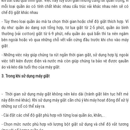
khi bắt đầu quá trình giặt. Việc này tuy đơn giản nhưng cũng rất quan trọng, vì
mỗi loại quần áo có tính chất khác nhau cấu trúc vải khác nhau nên sẽ có
chế độ giặt khác nhau
- Tùy theo loại quần áo mà ta chọn thời gian hoặc chế độ giặt thích hợp. Ví
dụ như: quần áo dạng sợi tổng hợp, tơ lụa giặt từ 2-5 phút, quần áo bình
thường (vải cotton) giặt từ 6-9 phút, nếu quần áo quá bẩn thì ta nên ngâm
bên ngoài hoặc vò qua những chỗ vết vẩn cứng đầu trước khi cho vào máy
giặt .
- Những việc này giúp chúng ta rút ngắn thời gian giặt, sử dụng hợp lý, ngoài
việc tiết kiện được điện và nước mà còn giúp chúng ta bảo vệ được qauần
áo và kéo dài tuổi thọ của máy giặt.
3. Trong khi sử dụng máy giặt
- Thời gian sử dụng máy giặt không nên kéo dài (tránh giặt liên tục hết mẻ
này đến mẻ khác). Khi sử dụng máy giặt cần chú ý khi máy hoạt động để xử lý
những sự cố có thể xảy ra.
- Cài đặt các chế độ giặt phù hợp với từng loại quần áo, khăn,…
- Chọn mức nước phù hợp với lượng bột giặt sử dụng và chế độ vắt tương