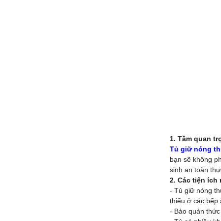
1. Tầm quan tr
Tủ giữ nóng t
bạn sẽ không p
sinh an toàn th
2. Các tiện ích
- Tủ giữ nóng t
thiếu ở các bếp
- Bảo quản thức