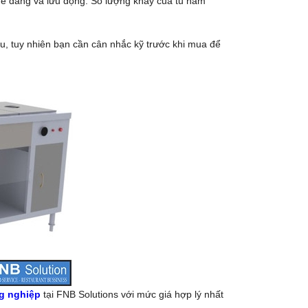
h dễ dàng và lưu động. Số lượng khay của tu ham
au, tuy nhiên bạn cần cân nhắc kỹ trước khi mua để
g nghiệp
tại FNB Solutions với mức giá hợp lý nhất