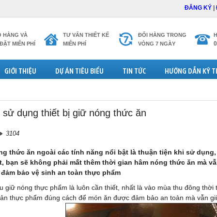
ĐĂNG KÝ
|
O HÀNG VÀ
TƯ VẤN THIẾT KẾ
ĐỔI HÀNG TRONG
H
0
ĐẶT MIỄN PHÍ
MIỄN PHÍ
VÒNG 7 NGÀY
GIỚI THIỆU
DỰ ÁN TIÊU BIỂU
TIN TỨC
HƯỚNG DẪN KỸ 
 sử dụng thiết bị giữ nóng thức ăn
3104
óng thức ăn ngoài các tính năng nổi bật là thuận tiện khi sử dụng
ốt, bạn sẽ không phải mất thêm thời gian hâm nóng thức ăn mà 
 đảm bảo vệ sinh an toàn thực phẩm
u giữ nóng th
ực phẩm là luôn cần thiết, nhất là vào mùa thu đông thời t
uản thực phẩm đúng cách để món ăn được đảm bảo an toàn mà vẫn gi