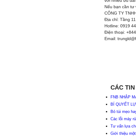
với nhiều ưu đãi
Nếu bạn cần tư v
CÔNG TY TNHH G
Địa chỉ: Tầng 1
Hotline: 0919 4
Điện thoại: +84
Email: trungld@
CÁC TIN
FNB NHẬP M
BÍ QUYẾT LỰ
Bỏ túi mẹo ha
Các lỗi máy r
Tư vấn lựa ch
Giới thiệu mộ