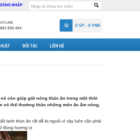
ĐĂNG NHẬP
OTLINE
0 SP - 0 VNĐ
983 998 494
THUẬT
ĐỐI TÁC
LIÊN HỆ
, nó còn giúp giữ nóng thức ăn trong một thời
vẫn có thể thưởng thức những món ăn ấm nóng,
iết lạnh thức ăn rất dễ bị nguội vì vậy luôn cần phải
ữ đúng hương vị.