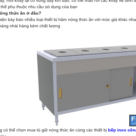
ay, mỗi khay lại có vung đậy kín đáo, có thể tháo rời các khay vệ sin
 thể phụ thuộc nhu cầu sử dụng của bạn
nóng thức ăn ở đâu?
hiện bày bán nhiều loại thiết bị hâm nóng thức ăn với mức giá khác nh
 hàng nhái hàng kém chất lượng
 có thể chọn mua tủ giữ nóng thức ăn cùng các thiết bị
bếp inox côn