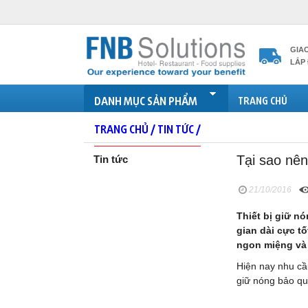
GIA
LẮP 
DANH MỤC SẢN PHẨM
TRANG CHỦ
TRANG CHỦ /
TIN TỨC /
Tại sao nên
Tin tức
21/10/2016
Thiết bị giữ n
gian dài cực t
ngon miệng và
Hiện nay nhu cầ
giữ nóng bảo q