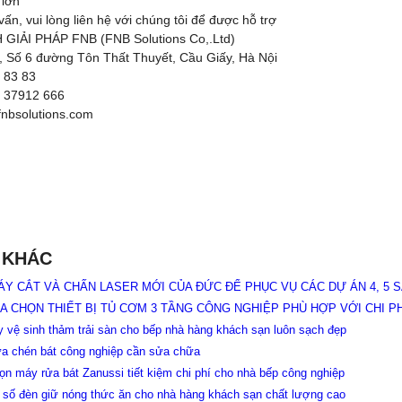
 lớn
ấn, vui lòng liên hệ với chúng tôi để được hỗ trợ
IẢI PHÁP FNB (FNB Solutions Co,.Ltd)
1, Số 6 đường Tôn Thất Thuyết, Cầu Giấy, Hà Nội
4 83 83
4 37912 666
fnbsolutions.com
 KHÁC
ÁY CẮT VÀ CHẤN LASER MỚI CỦA ĐỨC ĐỂ PHỤC VỤ CÁC DỰ ÁN 4, 5 
A CHỌN THIẾT BỊ TỦ CƠM 3 TẦNG CÔNG NGHIỆP PHÙ HỢP VỚI CHI P
y vệ sinh thảm trải sàn cho bếp nhà hàng khách sạn luôn sạch đẹp
ửa chén bát công nghiệp cần sửa chữa
ọn máy rửa bát Zanussi tiết kiệm chi phí cho nhà bếp công nghiệp
t số đèn giữ nóng thức ăn cho nhà hàng khách sạn chất lượng cao