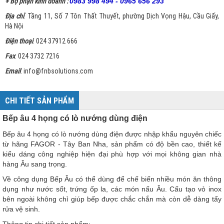
+ Bộ phận kinh doanh :
0983 998 494 - 0965 656 293
Địa chỉ
: Tầng 11, Số 7 Tôn Thất Thuyết, phường Dịch Vọng Hậu, Cầu Giấy,
Hà Nội
Điện thoại
: 024 37912 666
Fax
: 024 3732 7216
Email
: info@fnbsolutions.com
CHI TIẾT SẢN PHẨM
Bếp âu 4 họng có lò nướng dùng điện
Bếp âu 4 họng có lò nướng dùng điện được nhập khẩu nguyên chiếc
từ hãng FAGOR - Tây Ban Nha, sản phẩm có độ bền cao, thiết kế
kiểu dáng công nghiệp hiện đại phù hợp với mọi không gian nhà
hàng Âu sang trọng.
Về công dụng Bếp Âu có thể dùng để chế biến nhiều món ăn thông
dụng như nước sốt, trứng ốp la, các món nấu Âu. Cấu tạo vỏ inox
bên ngoài không chỉ giúp bếp được chắc chắn mà còn dễ dàng tẩy
rửa vệ sinh.