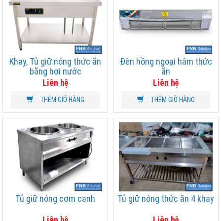
Khay, Tủ giữ nóng thức ăn
Đèn hồng ngoại hâm thức
bằng hơi nước
ăn
Liên hệ
Liên hệ
THÊM GIỎ HÀNG
THÊM GIỎ HÀNG
Tủ giữ nóng cơm canh
Tủ giữ nóng thức ăn 4 khay
Liên hệ
Liên hệ