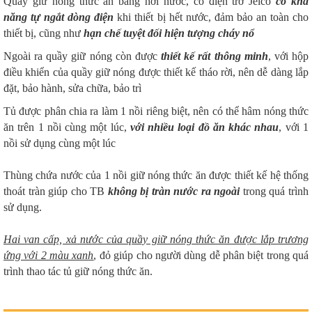
Quầy giữ nóng thức ăn bằng hơi nước, có điện trở Jelco
có khả
năng tự ngắt dòng điện
khi thiết bị hết nước, đảm bảo an toàn cho
thiết bị, cũng như
hạn chế tuyệt đối hiện tượng cháy nổ
Ngoài ra quầy giữ nóng còn được
thiết kế rất thông minh
, với hộp
điều khiển của quầy giữ nóng được thiết kế tháo rời, nên dễ dàng lắp
đặt, bảo hành, sửa chữa, bảo trì
Tủ được phân chia ra làm 1 nồi riêng biệt, nên có thể hâm nóng thức
ăn trên 1 nồi cùng một lúc,
với nhiều loại đồ ăn khác nhau
, với 1
nồi sử dụng cùng một lúc
Thùng chứa nước của 1 nồi giữ nóng thức ăn được thiết kế hệ thống
thoát tràn giúp cho TB
không bị tràn nước ra ngoài
trong quá trình
sử dụng.
Hai van cấp, xả nước của quầy giữ nóng thức ăn được lắp trương
ứng với 2 màu xanh
, đỏ giúp cho người dùng dễ phân biệt trong quá
trình thao tác tủ giữ nóng thức ăn.