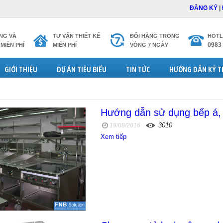
ĐĂNG KÝ
|
NG VÀ
TƯ VẤN THIẾT KẾ
ĐỔI HÀNG TRONG
HOTL
0983
MIỄN PHÍ
MIỄN PHÍ
VÒNG 7 NGÀY
GIỚI THIỆU
DỰ ÁN TIÊU BIỂU
TIN TỨC
HƯỚNG DẪN KỸ 
Hướng dẫn sử dụng bếp á,
3010
19/08/2016
Xem tiếp