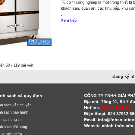
Tủ cơm công nghiệp là một trong thiết bị 
khách sạn, quán ăn, các khu bếp, khu can
…
Xem tiếp
ến 50 / 119 bài viết
Đăng ký nh
nh sách và quy định
CÔNG TY TNHH GIẢI PHÁP
Địa chỉ: Tầng 11, Số 7 
nh sách vận chuyển
Hotline:
0981 00 33 88
nh sách bảo hành
Điện thoại: 024 37912 66
Email: info@fnbsolutio
mật thông tin
Website chính thức của 
nh sách đổi hàng
h vụ sửa chữa