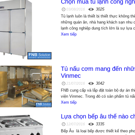
Chọn mua tủ lạnh công ngh
3025
03/08/2016
Tủ lạnh luôn là thiết bị thiết thực không t
những quán ăn, nhà hang khách sạn nhu cầ
lạnh công nghiệp dung tích lớn là sự lựa 
Xem tiếp
Tủ nấu cơm mang đến nhữn
Vinmec
3042
21/07/2016
FNB cung cấp và lắp đặt toàn bộ dự án th
viện Vinmec. Trong đó có sản phẩm tủ nấ
Xem tiếp
Lựa chọn bếp âu thế nào c
3335
12/07/2016
Bếp Âu là loại bếp được thiết kế theo p