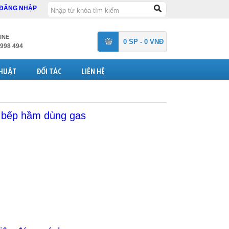
ĐĂNG NHẬP
INE
0 SP - 0 VNĐ
 998 494
THUẬT
ĐỐI TÁC
LIÊN HỆ
 bếp hầm dùng gas