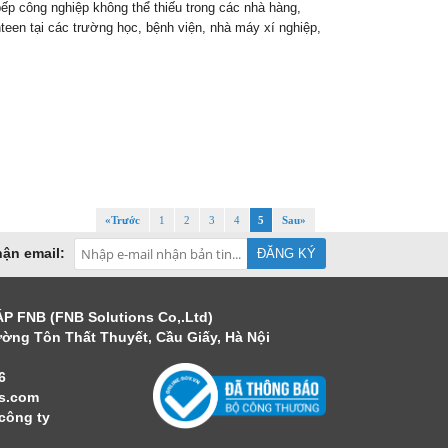
bếp công nghiệp không thể thiếu trong các nhà hàng,
teen tại các trường học, bệnh viện, nhà máy xí nghiệp,
«Trước
1
2
3
4
5
Sau»
ận email:
 FNB (FNB Solutions Co,.Ltd)
đường Tôn Thất Thuyết, Cầu Giấy, Hà Nội
6
ns.com
công ty