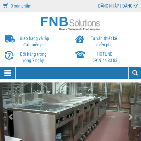
0 sản phẩm
ĐĂNG NHẬP
|
ĐĂNG KÝ
Giao hàng và lắp
Tư vấn thiết kế
đặt miễn phí
miễn phí
Đổi hàng trong
HOTLINE
vòng 7 ngày
0919 44 83 83