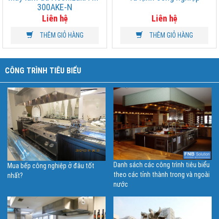
300AKE-N
Liên hệ
Liên hệ
THÊM GIỎ HÀNG
THÊM GIỎ HÀNG
CÔNG TRÌNH TIÊU BIỂU
Danh sách các công trình tiêu biểu
Mua bếp công nghiệp ở đâu tốt
theo các tỉnh thành trong và ngoài
nhất?
nước