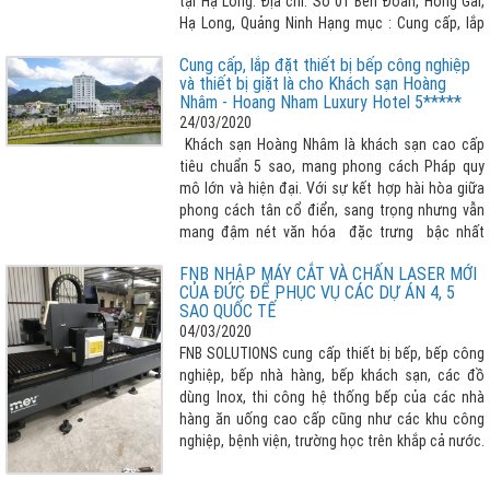
tại Hạ Long. Địa chỉ: Số 01 Bến Đoan, Hồng Gai,
Hạ Long, Quảng Ninh Hạng mục : Cung cấp, lắp
đặt các thiết bị bếp công nghiệp
Cung cấp, lắp đặt thiết bị bếp công nghiệp
và thiết bị giặt là cho Khách sạn Hoàng
Nhâm - Hoang Nham Luxury Hotel 5*****
24/03/2020
Khách sạn Hoàng Nhâm là khách sạn cao cấp
tiêu chuẩn 5 sao, mang phong cách Pháp quy
mô lớn và hiện đại. Với sự kết hợp hài hòa giữa
phong cách tân cổ điển, sang trọng nhưng vẫn
mang đậm nét văn hóa đặc trưng bậc nhất
vùng Tây Bắc.
FNB NHẬP MÁY CẮT VÀ CHẤN LASER MỚI
CỦA ĐỨC ĐỂ PHỤC VỤ CÁC DỰ ÁN 4, 5
SAO QUỐC TẾ
04/03/2020
FNB SOLUTIONS cung cấp thiết bị bếp, bếp công
nghiệp, bếp nhà hàng, bếp khách sạn, các đồ
dùng Inox, thi công hệ thống bếp của các nhà
hàng ăn uống cao cấp cũng như các khu công
nghiệp, bệnh viện, trường học trên khắp cả nước.
Để phục vụ các dự án 4 sao, 5 sao tầm quốc tế
đã nhập mắt cắt, máy chấn Laser công nghệ cao