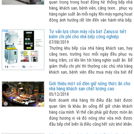
quan trọng trong hoạt động hệ thống bếp nhà
hàng, khách sạn, bệnh viện, căng teen... phục vụ
hàng ngàn suất ăn mỗi ngày. Khi máy ngưng hoạt
động ảnh hưởng rất lớn đến vận hành nhà bếp.
Vậy làm thế nào để biết lỗi sửa chữa máy rửa
Tư vấn lựa chọn máy rửa bát Zanussi tiết
chén công nghiệp để khắc phục sớm ? Bài viết
kiệm chi phí cho nhà bếp công nghiệp
sau đây giúp khách hàng nhận biết cần tham
07/08/2019
khảo thêm :
Thường khu bếp của nhà hàng khách sạn, hay
căng teen, trường học mỗi ngày đều phục vụ
hàng trăm, có khi lên tới hàng nghìn suất ăn. Để
giảm thiểu chi phí thì thường các chủ nhà hàng
khách sạn, bệnh viện đều mua máy rửa bát để
giải quyết hàng đống chén, bát và các dụng cụ
Giới thiệu một số đèn giữ nóng thức ăn cho
bếp khác cần phải rửa sạch mỗi ngày. Nhưng lựa
nhà hàng khách sạn chất lượng cao
chọn máy rửa bát như thế nào cho phù hợp với
05/12/2018
bài toán vừa tiết kiệm chi phí tối đa nhất có thể
Kinh doanh nhà hàng thì điều đặc biệt được
vừa đảm bảo vệ sinh sạch sẽ chén bát , nhanh
quan tâm là khâu ăn uống để giữ chân khách
chóng, dễ dàng thao tác... FNB Solutions xin giới
hàng của mình. Vì thế cần phải giữ được món ăn
thiệu dòng máy rửa bát công nghiệp Zanussi
đúng hương vị và độ nóng như vừa mới được
chính là một trong những lời giải vô cùng hợp lý
đầu bếp chế biến là điều cũng hết sức khó khăn.
cho vấn đề mà doanh nghiệp đang gặp phải !
Và để giữ được thực phẩm nóng với số lượng