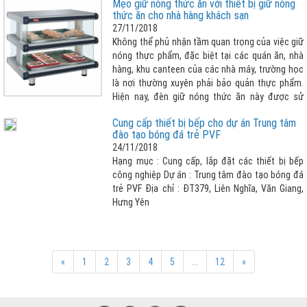
Mẹo giữ nóng thức ăn với thiết bị giữ nóng
lớn thì đèn giữ nóng thức ăn là lựa chọn tuyệt
thức ăn cho nhà hàng khách sạn
vời nhất cho nhà hàng khách sạn của bạn.
27/11/2018
Không thể phủ nhận tầm quan trọng của việc giữ
nóng thực phẩm, đặc biệt tại các quán ăn, nhà
hàng, khu canteen của các nhà máy, trường học
là nơi thường xuyên phải bảo quản thực phẩm.
Hiện nay, đèn giữ nóng thức ăn này được sử
dụng rộng rãi và phổ biến hơn. Điều này không có
Cung cấp thiết bị bếp cho dự án Trung tâm
gì là đáng ngạc nhiên bởi thiết bị giữ nóng thức
đào tạo bóng đá trẻ PVF
ăn có nhiều ưu điểm nổi bật như: Đều được làm
24/11/2018
từ inox cao cấp, không gỉ sét, có thiết kế phù
Hạng mục : Cung cấp, lắp đặt các thiết bị bếp
hợp với nhu cầu sử dụng, thiết bị được bảo ôn
công nghiệp Dự án : Trung tâm đào tạo bóng đá
chống thoát nhiệt, giúp tiết kiệm điện tối đa,
trẻ PVF Địa chỉ : ĐT379, Liên Nghĩa, Văn Giang,
thuận tiện cho quá trình sử dụng, điều chỉnh
Hưng Yên
nhiệt độ theo ý muốn và cảm biết chống quá
quá nhiệt, an toàn hơn khí sử dụng.
«
1
2
3
4
5
...
12
»