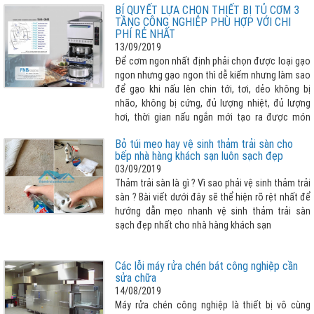
BÍ QUYẾT LỰA CHỌN THIẾT BỊ TỦ CƠM 3
mới của Đức để phục vụ quá trình sản xuất thiết
TẦNG CÔNG NGHIỆP PHÙ HỢP VỚI CHI
bị chất lượng cao.
PHÍ RẺ NHẤT
13/09/2019
Để cơm ngon nhất định phải chọn được loại gạo
ngon nhưng gạo ngon thì dễ kiếm nhưng làm sao
để gạo khi nấu lên chin tới, tơi, dẻo không bị
nhão, không bị cứng, đủ lượng nhiệt, đủ lượng
hơi, thời gian nấu ngắn mới tạo ra được món
cơm ưng ý hay nói cách khác “LỰA CHỌN THIẾT
Bỏ túi mẹo hay vệ sinh thảm trải sàn cho
BỊ NẤU CƠM TỐT, PHÙ HỢP QUYẾT ĐỊNH ĐẾN 80%
bếp nhà hàng khách sạn luôn sạch đẹp
CƠM NGON”. Vậy lựa chọn tủ cơm 3 tầng cho
03/09/2019
nhà bếp công nghiệp như thế nào cho phù hợp
Thảm trải sàn là gì ? Vì sao phải vệ sinh thảm trải
với chi phí rẻ nhất, xin vui lòng tham khảo bài viết
sàn ? Bài viết dưới đây sẽ thể hiện rõ rệt nhất để
dưới đây
hướng dẫn mẹo nhanh vệ sinh thảm trải sàn
sạch đẹp nhất cho nhà hàng khách sạn
Các lỗi máy rửa chén bát công nghiệp cần
sửa chữa
14/08/2019
Máy rửa chén công nghiệp là thiết bị vô cùng