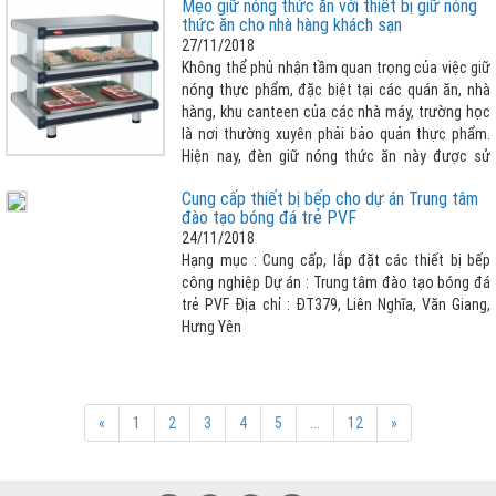
Mẹo giữ nóng thức ăn với thiết bị giữ nóng
lớn thì đèn giữ nóng thức ăn là lựa chọn tuyệt
thức ăn cho nhà hàng khách sạn
vời nhất cho nhà hàng khách sạn của bạn.
27/11/2018
Không thể phủ nhận tầm quan trọng của việc giữ
nóng thực phẩm, đặc biệt tại các quán ăn, nhà
hàng, khu canteen của các nhà máy, trường học
là nơi thường xuyên phải bảo quản thực phẩm.
Hiện nay, đèn giữ nóng thức ăn này được sử
dụng rộng rãi và phổ biến hơn. Điều này không có
Cung cấp thiết bị bếp cho dự án Trung tâm
gì là đáng ngạc nhiên bởi thiết bị giữ nóng thức
đào tạo bóng đá trẻ PVF
ăn có nhiều ưu điểm nổi bật như: Đều được làm
24/11/2018
từ inox cao cấp, không gỉ sét, có thiết kế phù
Hạng mục : Cung cấp, lắp đặt các thiết bị bếp
hợp với nhu cầu sử dụng, thiết bị được bảo ôn
công nghiệp Dự án : Trung tâm đào tạo bóng đá
chống thoát nhiệt, giúp tiết kiệm điện tối đa,
trẻ PVF Địa chỉ : ĐT379, Liên Nghĩa, Văn Giang,
thuận tiện cho quá trình sử dụng, điều chỉnh
Hưng Yên
nhiệt độ theo ý muốn và cảm biết chống quá
quá nhiệt, an toàn hơn khí sử dụng.
«
1
2
3
4
5
...
12
»