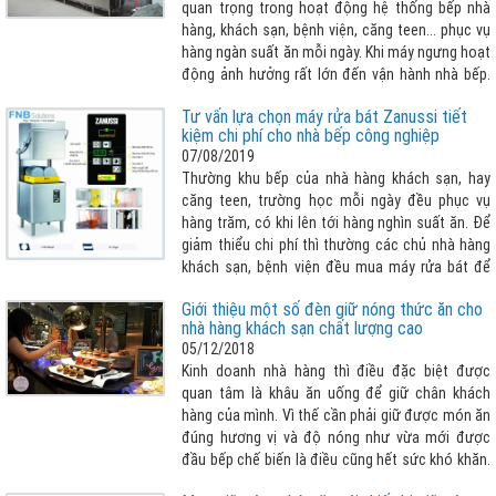
quan trọng trong hoạt động hệ thống bếp nhà
hàng, khách sạn, bệnh viện, căng teen... phục vụ
hàng ngàn suất ăn mỗi ngày. Khi máy ngưng hoạt
động ảnh hưởng rất lớn đến vận hành nhà bếp.
Vậy làm thế nào để biết lỗi sửa chữa máy rửa
Tư vấn lựa chọn máy rửa bát Zanussi tiết
chén công nghiệp để khắc phục sớm ? Bài viết
kiệm chi phí cho nhà bếp công nghiệp
sau đây giúp khách hàng nhận biết cần tham
07/08/2019
khảo thêm :
Thường khu bếp của nhà hàng khách sạn, hay
căng teen, trường học mỗi ngày đều phục vụ
hàng trăm, có khi lên tới hàng nghìn suất ăn. Để
giảm thiểu chi phí thì thường các chủ nhà hàng
khách sạn, bệnh viện đều mua máy rửa bát để
giải quyết hàng đống chén, bát và các dụng cụ
Giới thiệu một số đèn giữ nóng thức ăn cho
bếp khác cần phải rửa sạch mỗi ngày. Nhưng lựa
nhà hàng khách sạn chất lượng cao
chọn máy rửa bát như thế nào cho phù hợp với
05/12/2018
bài toán vừa tiết kiệm chi phí tối đa nhất có thể
Kinh doanh nhà hàng thì điều đặc biệt được
vừa đảm bảo vệ sinh sạch sẽ chén bát , nhanh
quan tâm là khâu ăn uống để giữ chân khách
chóng, dễ dàng thao tác... FNB Solutions xin giới
hàng của mình. Vì thế cần phải giữ được món ăn
thiệu dòng máy rửa bát công nghiệp Zanussi
đúng hương vị và độ nóng như vừa mới được
chính là một trong những lời giải vô cùng hợp lý
đầu bếp chế biến là điều cũng hết sức khó khăn.
cho vấn đề mà doanh nghiệp đang gặp phải !
Và để giữ được thực phẩm nóng với số lượng