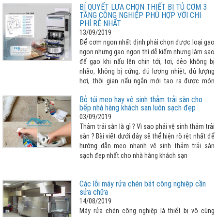
BÍ QUYẾT LỰA CHỌN THIẾT BỊ TỦ CƠM 3
mới của Đức để phục vụ quá trình sản xuất thiết
TẦNG CÔNG NGHIỆP PHÙ HỢP VỚI CHI
bị chất lượng cao.
PHÍ RẺ NHẤT
13/09/2019
Để cơm ngon nhất định phải chọn được loại gạo
ngon nhưng gạo ngon thì dễ kiếm nhưng làm sao
để gạo khi nấu lên chin tới, tơi, dẻo không bị
nhão, không bị cứng, đủ lượng nhiệt, đủ lượng
hơi, thời gian nấu ngắn mới tạo ra được món
cơm ưng ý hay nói cách khác “LỰA CHỌN THIẾT
Bỏ túi mẹo hay vệ sinh thảm trải sàn cho
BỊ NẤU CƠM TỐT, PHÙ HỢP QUYẾT ĐỊNH ĐẾN 80%
bếp nhà hàng khách sạn luôn sạch đẹp
CƠM NGON”. Vậy lựa chọn tủ cơm 3 tầng cho
03/09/2019
nhà bếp công nghiệp như thế nào cho phù hợp
Thảm trải sàn là gì ? Vì sao phải vệ sinh thảm trải
với chi phí rẻ nhất, xin vui lòng tham khảo bài viết
sàn ? Bài viết dưới đây sẽ thể hiện rõ rệt nhất để
dưới đây
hướng dẫn mẹo nhanh vệ sinh thảm trải sàn
sạch đẹp nhất cho nhà hàng khách sạn
Các lỗi máy rửa chén bát công nghiệp cần
sửa chữa
14/08/2019
Máy rửa chén công nghiệp là thiết bị vô cùng