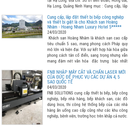
tại Hạ Long. Địa chỉ: Số 01 Bến Đoan, Hồng Gai,
Hạ Long, Quảng Ninh Hạng mục : Cung cấp, lắp
đặt các thiết bị bếp công nghiệp
Cung cấp, lắp đặt thiết bị bếp công nghiệp
và thiết bị giặt là cho Khách sạn Hoàng
Nhâm - Hoang Nham Luxury Hotel 5*****
24/03/2020
Khách sạn Hoàng Nhâm là khách sạn cao cấp
tiêu chuẩn 5 sao, mang phong cách Pháp quy
mô lớn và hiện đại. Với sự kết hợp hài hòa giữa
phong cách tân cổ điển, sang trọng nhưng vẫn
mang đậm nét văn hóa đặc trưng bậc nhất
vùng Tây Bắc.
FNB NHẬP MÁY CẮT VÀ CHẤN LASER MỚI
CỦA ĐỨC ĐỂ PHỤC VỤ CÁC DỰ ÁN 4, 5
SAO QUỐC TẾ
04/03/2020
FNB SOLUTIONS cung cấp thiết bị bếp, bếp công
nghiệp, bếp nhà hàng, bếp khách sạn, các đồ
dùng Inox, thi công hệ thống bếp của các nhà
hàng ăn uống cao cấp cũng như các khu công
nghiệp, bệnh viện, trường học trên khắp cả nước.
Để phục vụ các dự án 4 sao, 5 sao tầm quốc tế
đã nhập mắt cắt, máy chấn Laser công nghệ cao