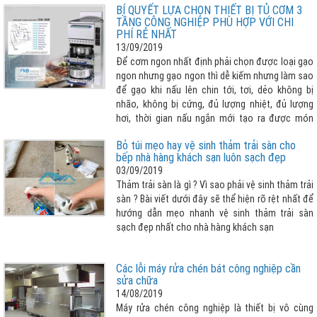
BÍ QUYẾT LỰA CHỌN THIẾT BỊ TỦ CƠM 3
mới của Đức để phục vụ quá trình sản xuất thiết
TẦNG CÔNG NGHIỆP PHÙ HỢP VỚI CHI
bị chất lượng cao.
PHÍ RẺ NHẤT
13/09/2019
Để cơm ngon nhất định phải chọn được loại gạo
ngon nhưng gạo ngon thì dễ kiếm nhưng làm sao
để gạo khi nấu lên chin tới, tơi, dẻo không bị
nhão, không bị cứng, đủ lượng nhiệt, đủ lượng
hơi, thời gian nấu ngắn mới tạo ra được món
cơm ưng ý hay nói cách khác “LỰA CHỌN THIẾT
Bỏ túi mẹo hay vệ sinh thảm trải sàn cho
BỊ NẤU CƠM TỐT, PHÙ HỢP QUYẾT ĐỊNH ĐẾN 80%
bếp nhà hàng khách sạn luôn sạch đẹp
CƠM NGON”. Vậy lựa chọn tủ cơm 3 tầng cho
03/09/2019
nhà bếp công nghiệp như thế nào cho phù hợp
Thảm trải sàn là gì ? Vì sao phải vệ sinh thảm trải
với chi phí rẻ nhất, xin vui lòng tham khảo bài viết
sàn ? Bài viết dưới đây sẽ thể hiện rõ rệt nhất để
dưới đây
hướng dẫn mẹo nhanh vệ sinh thảm trải sàn
sạch đẹp nhất cho nhà hàng khách sạn
Các lỗi máy rửa chén bát công nghiệp cần
sửa chữa
14/08/2019
Máy rửa chén công nghiệp là thiết bị vô cùng