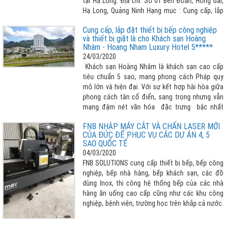
tại Hạ Long. Địa chỉ: Số 01 Bến Đoan, Hồng Gai,
Hạ Long, Quảng Ninh Hạng mục : Cung cấp, lắp
đặt các thiết bị bếp công nghiệp
Cung cấp, lắp đặt thiết bị bếp công nghiệp
và thiết bị giặt là cho Khách sạn Hoàng
Nhâm - Hoang Nham Luxury Hotel 5*****
24/03/2020
Khách sạn Hoàng Nhâm là khách sạn cao cấp
tiêu chuẩn 5 sao, mang phong cách Pháp quy
mô lớn và hiện đại. Với sự kết hợp hài hòa giữa
phong cách tân cổ điển, sang trọng nhưng vẫn
mang đậm nét văn hóa đặc trưng bậc nhất
vùng Tây Bắc.
FNB NHẬP MÁY CẮT VÀ CHẤN LASER MỚI
CỦA ĐỨC ĐỂ PHỤC VỤ CÁC DỰ ÁN 4, 5
SAO QUỐC TẾ
04/03/2020
FNB SOLUTIONS cung cấp thiết bị bếp, bếp công
nghiệp, bếp nhà hàng, bếp khách sạn, các đồ
dùng Inox, thi công hệ thống bếp của các nhà
hàng ăn uống cao cấp cũng như các khu công
nghiệp, bệnh viện, trường học trên khắp cả nước.
Để phục vụ các dự án 4 sao, 5 sao tầm quốc tế
đã nhập mắt cắt, máy chấn Laser công nghệ cao