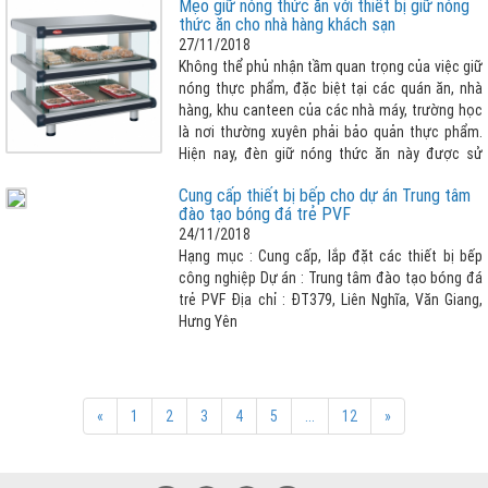
Mẹo giữ nóng thức ăn với thiết bị giữ nóng
lớn thì đèn giữ nóng thức ăn là lựa chọn tuyệt
thức ăn cho nhà hàng khách sạn
vời nhất cho nhà hàng khách sạn của bạn.
27/11/2018
Không thể phủ nhận tầm quan trọng của việc giữ
nóng thực phẩm, đặc biệt tại các quán ăn, nhà
hàng, khu canteen của các nhà máy, trường học
là nơi thường xuyên phải bảo quản thực phẩm.
Hiện nay, đèn giữ nóng thức ăn này được sử
dụng rộng rãi và phổ biến hơn. Điều này không có
Cung cấp thiết bị bếp cho dự án Trung tâm
gì là đáng ngạc nhiên bởi thiết bị giữ nóng thức
đào tạo bóng đá trẻ PVF
ăn có nhiều ưu điểm nổi bật như: Đều được làm
24/11/2018
từ inox cao cấp, không gỉ sét, có thiết kế phù
Hạng mục : Cung cấp, lắp đặt các thiết bị bếp
hợp với nhu cầu sử dụng, thiết bị được bảo ôn
công nghiệp Dự án : Trung tâm đào tạo bóng đá
chống thoát nhiệt, giúp tiết kiệm điện tối đa,
trẻ PVF Địa chỉ : ĐT379, Liên Nghĩa, Văn Giang,
thuận tiện cho quá trình sử dụng, điều chỉnh
Hưng Yên
nhiệt độ theo ý muốn và cảm biết chống quá
quá nhiệt, an toàn hơn khí sử dụng.
«
1
2
3
4
5
...
12
»