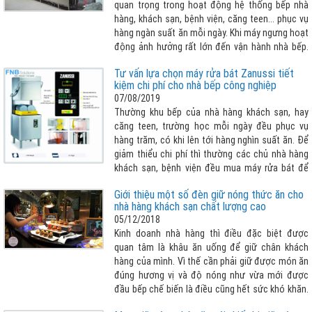
quan trọng trong hoạt động hệ thống bếp nhà
hàng, khách sạn, bệnh viện, căng teen... phục vụ
hàng ngàn suất ăn mỗi ngày. Khi máy ngưng hoạt
động ảnh hưởng rất lớn đến vận hành nhà bếp.
Vậy làm thế nào để biết lỗi sửa chữa máy rửa
Tư vấn lựa chọn máy rửa bát Zanussi tiết
chén công nghiệp để khắc phục sớm ? Bài viết
kiệm chi phí cho nhà bếp công nghiệp
sau đây giúp khách hàng nhận biết cần tham
07/08/2019
khảo thêm :
Thường khu bếp của nhà hàng khách sạn, hay
căng teen, trường học mỗi ngày đều phục vụ
hàng trăm, có khi lên tới hàng nghìn suất ăn. Để
giảm thiểu chi phí thì thường các chủ nhà hàng
khách sạn, bệnh viện đều mua máy rửa bát để
giải quyết hàng đống chén, bát và các dụng cụ
Giới thiệu một số đèn giữ nóng thức ăn cho
bếp khác cần phải rửa sạch mỗi ngày. Nhưng lựa
nhà hàng khách sạn chất lượng cao
chọn máy rửa bát như thế nào cho phù hợp với
05/12/2018
bài toán vừa tiết kiệm chi phí tối đa nhất có thể
Kinh doanh nhà hàng thì điều đặc biệt được
vừa đảm bảo vệ sinh sạch sẽ chén bát , nhanh
quan tâm là khâu ăn uống để giữ chân khách
chóng, dễ dàng thao tác... FNB Solutions xin giới
hàng của mình. Vì thế cần phải giữ được món ăn
thiệu dòng máy rửa bát công nghiệp Zanussi
đúng hương vị và độ nóng như vừa mới được
chính là một trong những lời giải vô cùng hợp lý
đầu bếp chế biến là điều cũng hết sức khó khăn.
cho vấn đề mà doanh nghiệp đang gặp phải !
Và để giữ được thực phẩm nóng với số lượng