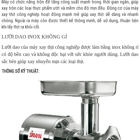
Máy có chức năng trộn để tăng công suất mạnh trong thời gian ngắn, giúp
xay trộn các loại thực phẩm ướt và mềm cho độ mịn đều. Động cơ của máy
xay thịt công nghiệp hoạt động mạnh mẽ giúp xay thịt dễ dàng và nhanh
chóng. Ngoài ra máy còn được thiết kế thông minh, dễ sử dụng, thuận tiện
khi lấy thịt ra khỏi cối.
LƯỠI DAO INOX KHÔNG GỈ
Lưỡi dao của máy xay thịt công nghiệp được làm bằng inox không rỉ
có độ bền cao và không độc hại với sức khỏe người dùng. Lưỡi dao
sắc bén giúp xay nhuyễn mịn các loại thịt.
THÔNG SỐ KỸ THUẬT: