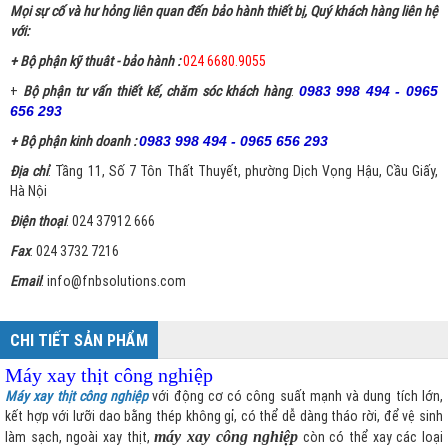
Mọi sự cố và hư hỏng liên quan đến bảo hành thiết bị, Quý khách hàng liên hệ
với:
+ Bộ phận kỹ thuât - bảo hành :
024 6680.9055
+
Bộ phận tư vấn thiết kế, chăm sóc khách hàng
:
0983 998 494 - 0965
656 293
+ Bộ phận kinh doanh :
0983 998 494 - 0965 656 293
Địa chỉ
: Tầng 11, Số 7 Tôn Thất Thuyết, phường Dịch Vọng Hậu, Cầu Giấy,
Hà Nội
Điện thoại
: 024 37912 666
Fax
: 024 3732 7216
Email
: info@fnbsolutions.com
CHI TIẾT SẢN PHẨM
Máy xay thịt công nghiệp
Máy xay thịt công nghiệp
với động cơ có công suất mạnh và dung tích lớn,
kết hợp với lưỡi dao bằng thép không gỉ, có thể dễ dàng tháo rời, để vệ sinh
làm sạch, ngoài xay thịt,
máy xay công nghiệp
còn có thể xay các loại