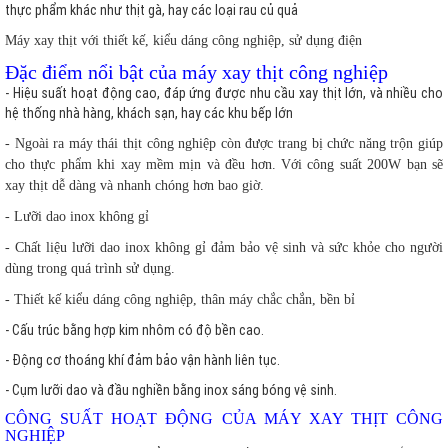
thực phẩm khác như thịt gà, hay các loại rau củ quả
Máy xay thịt với thiết kế, kiểu dáng công nghiệp, sử dụng điện
Đặc điểm nổi bật của máy xay thịt công nghiệp
- Hiệu suất hoạt động cao, đáp ứng được nhu cầu xay thịt lớn, và nhiều cho
hệ thống nhà hàng, khách sạn, hay các khu bếp lớn
- Ngoài ra máy thái thịt công nghiệp còn được trang bị chức năng trộn giúp
cho thực phẩm khi xay mềm mịn và đều hơn. Với công suất 200W bạn sẽ
xay thịt dễ dàng và nhanh chóng hơn bao giờ.
- Lưỡi dao inox không gỉ
- Chất liệu lưỡi dao inox không gỉ đảm bảo vệ sinh và sức khỏe cho người
dùng trong quá trình sử dụng.
- Thiết kế kiểu dáng công nghiệp, thân máy chắc chắn, bền bỉ
- Cấu trúc bằng hợp kim nhôm có độ bền cao.
- Động cơ thoáng khí đảm bảo vận hành liên tục.
- Cụm lưỡi dao và đầu nghiền bằng inox sáng bóng vệ sinh.
CÔNG SUẤT HOẠT ĐỘNG CỦA MÁY XAY THỊT CÔNG
NGHIỆP