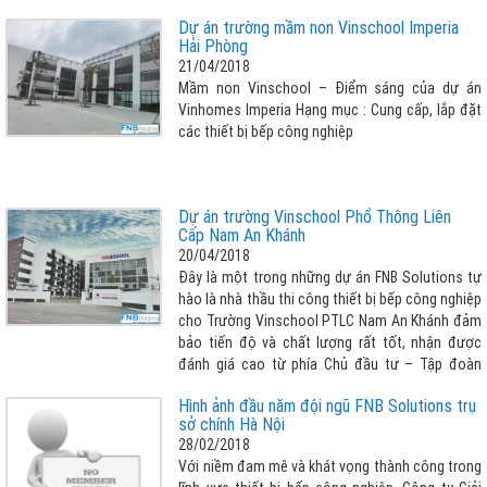
bỏ hết những căng thẳng công việc thường nhật.
Dự án trường mầm non Vinschool Imperia
Hải Phòng
21/04/2018
Mầm non Vinschool – Điểm sáng của dự án
Vinhomes Imperia Hạng mục : Cung cấp, lắp đặt
các thiết bị bếp công nghiệp
Dự án trường Vinschool Phổ Thông Liên
Cấp Nam An Khánh
20/04/2018
Đây là một trong những dự án FNB Solutions tự
hào là nhà thầu thi công thiết bị bếp công nghiệp
cho Trường Vinschool PTLC Nam An Khánh đảm
bảo tiến độ và chất lượng rất tốt, nhận được
đánh giá cao từ phía Chủ đầu tư – Tập đoàn
Vingroup. Hạng mục : Cung cấp, lắp đặt các
Hình ảnh đầu năm đội ngũ FNB Solutions trụ
thiết bị bếp công nghiệp Dự án : Trường
sở chính Hà Nội
Vinschool Phổ Thông Liên Cấp Nam An Khánh
28/02/2018
Với niềm đam mê và khát vọng thành công trong