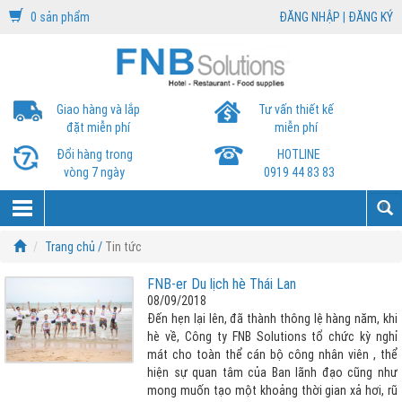
0 sản phẩm
ĐĂNG NHẬP
|
ĐĂNG KÝ
Giao hàng và lắp
Tư vấn thiết kế
đặt miễn phí
miễn phí
Đổi hàng trong
HOTLINE
vòng 7 ngày
0919 44 83 83
Trang chủ /
Tin tức
FNB-er Du lịch hè Thái Lan
08/09/2018
Đến hẹn lại lên, đã thành thông lệ hàng năm, khi
hè về, Công ty FNB Solutions tổ chức kỳ nghỉ
mát cho toàn thể cán bộ công nhân viên , thể
hiện sự quan tâm của Ban lãnh đạo cũng như
mong muốn tạo một khoảng thời gian xả hơi, rũ