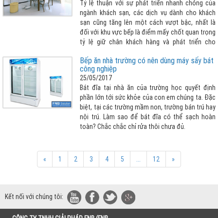
Tỷ lệ thuận với sự phát triển nhanh chóng của
ngành khách sạn, các dịch vụ dành cho khách
sạn cũng tăng lên một cách vượt bậc, nhất là
đối với khu vực bếp là điểm mấy chốt quan trọng
tỷ lệ giữ chân khách hàng và phát triển cho
khách sạn đó. Với sự tăng trưởng ồ ạt của các
Bếp ăn nhà trường có nên dùng máy sấy bát
nhà cung cấp, việc tìm kiếm và lựa chọn nhà
công nghiệp
cung cấp các thiết bị bếp cho nhà hàng khách
25/05/2017
sạn, đặc biệt là sản phẩm bếp ga công nghiệp
Bát đĩa tại nhà ăn của trường học quyết định
khách sạn khiến nhiều chủ đầu tư phải đau đầu
phần lớn tới sức khỏe của con em chúng ta. Đặc
suy nghĩ. Hãy đến với Fnb Solution – công ty giải
biệt, tại các trường mầm non, trường bán trú hay
pháp thiết bị khách sạn hàng đầu Việt Nam, với
nội trú. Làm sao để bát đĩa có thể sạch hoàn
nhiều mẫu bếp công nghiệp dùng ga, dùng điện
toàn? Chắc chắc chỉ rửa thôi chưa đủ.
cho khách sạn đẳng cấp và chất lượng cao cả
nhập khẩu hay tự sản xuất. Hiện tại các loại bếp
của FNB Solution là những sản phẩm nổi trội đã
được nhiều khách sạn, nhà hàng trên toàn quốc
«
1
2
3
4
5
...
12
»
ưu ái lựa chọn như bếp lẩu nướng không khói, hệ
thống bếp công nghiệp cho Vinschool, Vinmec,
...
Kết nối với chúng tôi: