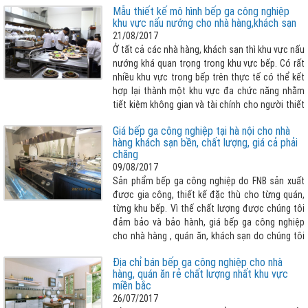
Mẫu thiết kế mô hình bếp ga công nghiệp
nhiều tâm sức. Ngày hôm nay, hãy cùng FNB
khu vực nấu nướng cho nhà hàng,khách sạn
Solutions tìm hiểu xem trong phòng bếp nhà
21/08/2017
hàng khách sạn thì cần có những đồ dùng thiết
Ở tất cả các nhà hàng, khách sạn thì khu vực nấu
bị bếp nào nhé!
nướng khá quan trọng trong khu vực bếp. Có rất
nhiều khu vực trong bếp trên thực tế có thể kết
hợp lại thành một khu vực đa chức năng nhằm
tiết kiệm không gian và tài chính cho người thiết
kế bếp ga công nghiệp .
Giá bếp ga công nghiệp tại hà nội cho nhà
hàng khách sạn bền, chất lượng, giá cả phải
chăng
09/08/2017
Sản phẩm bếp ga công nghiệp do FNB sản xuất
được gia công, thiết kế đặc thù cho từng quán,
từng khu bếp. Vì thế chất lượng được chúng tôi
đảm bảo và bảo hành, giá bếp ga công nghiệp
cho nhà hàng , quán ăn, khách sạn do chúng tôi
cung cấp đang là lựa chọn số 1 cho các nhà đầu
Địa chỉ bán bếp ga công nghiệp cho nhà
tư thiết kế khu bếp của mình.
hàng, quán ăn rẻ chất lượng nhất khu vực
miền bắc
26/07/2017