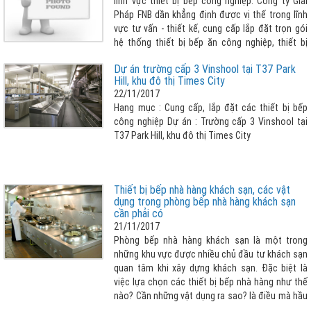
lĩnh vực thiết bị bếp công nghiệp. Công ty Giải
Pháp FNB dần khẳng định được vị thế trong lĩnh
vực tư vấn - thiết kế, cung cấp lắp đặt trọn gói
hệ thống thiết bị bếp ăn công nghiệp, thiết bị
lạnh công nghiệp, thiết bị làm bánh, thiết bị pha
Dự án trường cấp 3 Vinshool tại T37 Park
chế đồ uống và quầy bar, thiết bị giặt là công
Hill, khu đô thị Times City
nghiệp.
22/11/2017
Hạng mục : Cung cấp, lắp đặt các thiết bị bếp
công nghiệp Dự án : Trường cấp 3 Vinshool tại
T37 Park Hill, khu đô thị Times City
Thiết bị bếp nhà hàng khách sạn, các vật
dụng trong phòng bếp nhà hàng khách sạn
cần phải có
21/11/2017
Phòng bếp nhà hàng khách sạn là một trong
những khu vực được nhiều chủ đầu tư khách sạn
quan tâm khi xây dựng khách sạn. Đặc biệt là
việc lựa chọn các thiết bị bếp nhà hàng như thế
nào? Cần những vật dụng ra sao? là điều mà hầu
hết các chủ đầu tư đều rất quan tâm và dành