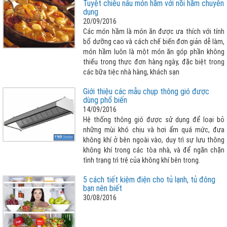
Tuyệt chiêu nấu món hầm với nồi hầm chuyên
định kinh doanh nhà hàng và đang chuẩn bị lắp
dụng
đặt hệ thống bếp công nghiệp đạt tiêu chuẩn để
20/09/2016
phục vụ công nghiệp. Chúng tôi xin hướng dẫn
Các món hầm là món ăn được ưa thích với tính
bạn cách chọn bếp gas công nghiệp hiệu quả
bổ dưỡng cao và cách chế biến đơn giản dễ làm,
món hầm luôn là một món ăn góp phần không
thiếu trong thực đơn hàng ngày, đặc biệt trong
các bữa tiệc nhà hàng, khách sạn
Giới thiệu các mẫu chụp thông gió được
dùng phổ biến
14/09/2016
Hệ thống thông gió được sử dụng để loại bỏ
những mùi khó chịu và hơi ẩm quá mức, đưa
không khí ở bên ngoài vào, duy trì sự lưu thông
không khí trong các tòa nhà, và để ngăn chặn
tình trạng trì trệ của không khí bên trong.
5 cách tiết kiệm điện cho tủ lạnh, tủ đông
bạn nên biết
30/08/2016