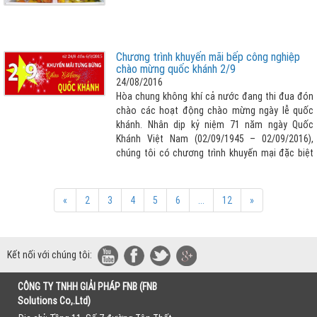
Chương trình khuyến mãi bếp công nghiệp
chào mừng quốc khánh 2/9
24/08/2016
Hòa chung không khí cả nước đang thi đua đón
chào các hoạt động chào mừng ngày lễ quốc
khánh. Nhân dịp kỷ niệm 71 năm ngày Quốc
Khánh Việt Nam (02/09/1945 – 02/09/2016),
chúng tôi có chương trình khuyến mại đặc biệt
giảm giá lên tới 20% khi mua tất cả các sản
phẩm bếp công nghiệp mà FNB cung cấp.
«
2
3
4
5
6
...
12
»
Kết nối với chúng tôi:
CÔNG TY TNHH GIẢI PHÁP FNB (FNB
Solutions Co,.Ltd)