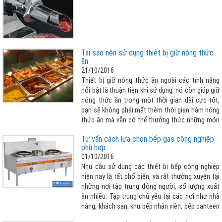
Tại sao nên sử dụng thiết bị giữ nóng thức
ăn
21/10/2016
Thiết bị giữ nóng thức ăn ngoài các tính năng
nổi bật là thuận tiện khi sử dụng, nó còn giúp giữ
nóng thức ăn trong một thời gian dài cực tốt,
bạn sẽ không phải mất thêm thời gian hâm nóng
thức ăn mà vẫn có thể thưởng thức những món
ăn ấm nóng, ngon miệng và đảm bảo vệ sinh an
Tư vấn cách lựa chọn bếp gas công nghiệp
toàn thực phẩm
phù hợp
01/10/2016
Nhu cầu sử dụng các thiết bị bếp công nghiệp
hiện nay là rất phổ biến, và rất thường xuyên tại
những nơi tập trung đông người, số lượng xuất
ăn nhiều. Tập trung chủ yếu tại các nơi như nhà
hàng, khách sạn, khu bếp nhân viên, bếp canteen
trường học, nhà máy, bệnh viện,…. Bạn đang có ý