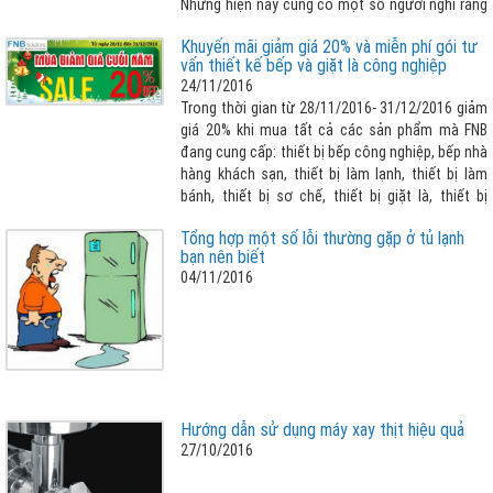
Nhưng hiện nay cũng có một số người nghĩ rằng
sử dụng máy giặt thường xuyên sẽ làm quần áo
Khuyến mãi giảm giá 20% và miễn phí gói tư
nhanh hỏng và bị ảnh hưởng màu từ các quần áo
vấn thiết kế bếp và giặt là công nghiệp
màu khác trong quá trình giặt chung.
24/11/2016
Trong thời gian từ 28/11/2016- 31/12/2016 giảm
giá 20% khi mua tất cả các sản phẩm mà FNB
đang cung cấp: thiết bị bếp công nghiệp, bếp nhà
hàng khách sạn, thiết bị làm lạnh, thiết bị làm
bánh, thiết bị sơ chế, thiết bị giặt là, thiết bị
inox,... Đặc biệt chúng tôi sẽ Miễn Phí Hoàn Toàn
Tổng hợp một số lỗi thường gặp ở tủ lạnh
Gói Tư Vấn Thiết Kế Bếp và Giặt Là Công Nghiệp
bạn nên biết
04/11/2016
Hướng dẫn sử dụng máy xay thịt hiệu quả
27/10/2016