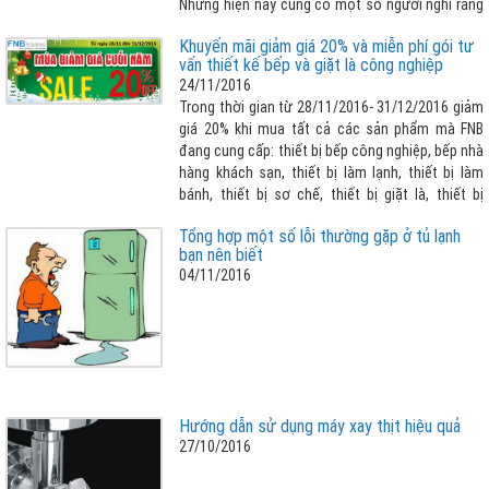
Nhưng hiện nay cũng có một số người nghĩ rằng
sử dụng máy giặt thường xuyên sẽ làm quần áo
Khuyến mãi giảm giá 20% và miễn phí gói tư
nhanh hỏng và bị ảnh hưởng màu từ các quần áo
vấn thiết kế bếp và giặt là công nghiệp
màu khác trong quá trình giặt chung.
24/11/2016
Trong thời gian từ 28/11/2016- 31/12/2016 giảm
giá 20% khi mua tất cả các sản phẩm mà FNB
đang cung cấp: thiết bị bếp công nghiệp, bếp nhà
hàng khách sạn, thiết bị làm lạnh, thiết bị làm
bánh, thiết bị sơ chế, thiết bị giặt là, thiết bị
inox,... Đặc biệt chúng tôi sẽ Miễn Phí Hoàn Toàn
Tổng hợp một số lỗi thường gặp ở tủ lạnh
Gói Tư Vấn Thiết Kế Bếp và Giặt Là Công Nghiệp
bạn nên biết
04/11/2016
Hướng dẫn sử dụng máy xay thịt hiệu quả
27/10/2016