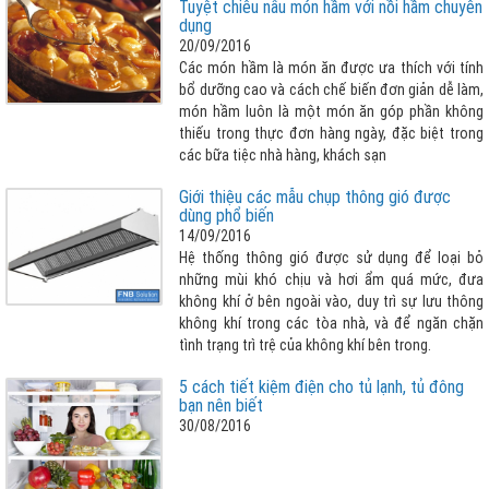
Tuyệt chiêu nấu món hầm với nồi hầm chuyên
định kinh doanh nhà hàng và đang chuẩn bị lắp
dụng
đặt hệ thống bếp công nghiệp đạt tiêu chuẩn để
20/09/2016
phục vụ công nghiệp. Chúng tôi xin hướng dẫn
Các món hầm là món ăn được ưa thích với tính
bạn cách chọn bếp gas công nghiệp hiệu quả
bổ dưỡng cao và cách chế biến đơn giản dễ làm,
món hầm luôn là một món ăn góp phần không
thiếu trong thực đơn hàng ngày, đặc biệt trong
các bữa tiệc nhà hàng, khách sạn
Giới thiệu các mẫu chụp thông gió được
dùng phổ biến
14/09/2016
Hệ thống thông gió được sử dụng để loại bỏ
những mùi khó chịu và hơi ẩm quá mức, đưa
không khí ở bên ngoài vào, duy trì sự lưu thông
không khí trong các tòa nhà, và để ngăn chặn
tình trạng trì trệ của không khí bên trong.
5 cách tiết kiệm điện cho tủ lạnh, tủ đông
bạn nên biết
30/08/2016