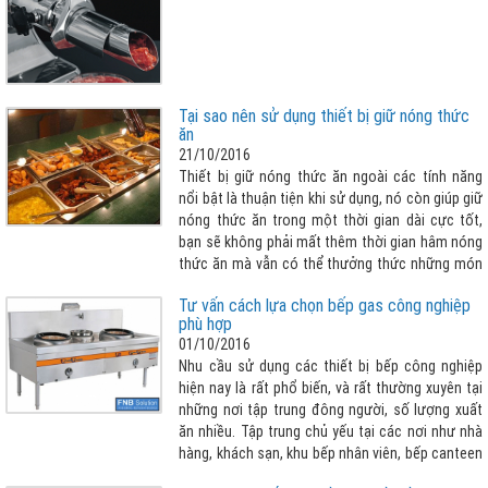
Tại sao nên sử dụng thiết bị giữ nóng thức
ăn
21/10/2016
Thiết bị giữ nóng thức ăn ngoài các tính năng
nổi bật là thuận tiện khi sử dụng, nó còn giúp giữ
nóng thức ăn trong một thời gian dài cực tốt,
bạn sẽ không phải mất thêm thời gian hâm nóng
thức ăn mà vẫn có thể thưởng thức những món
ăn ấm nóng, ngon miệng và đảm bảo vệ sinh an
Tư vấn cách lựa chọn bếp gas công nghiệp
toàn thực phẩm
phù hợp
01/10/2016
Nhu cầu sử dụng các thiết bị bếp công nghiệp
hiện nay là rất phổ biến, và rất thường xuyên tại
những nơi tập trung đông người, số lượng xuất
ăn nhiều. Tập trung chủ yếu tại các nơi như nhà
hàng, khách sạn, khu bếp nhân viên, bếp canteen
trường học, nhà máy, bệnh viện,…. Bạn đang có ý