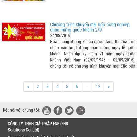
Chương trình khuyến mãi bếp công nghiệp
chào mừng quốc khánh 2/9
24/08/2016
Hòa chung không khí cả nước đang thi đua đón
chào các hoạt động chào mừng ngày lễ quốc
khánh. Nhân dịp kỷ niệm 71 năm ngày Quốc
Khánh Việt Nam (02/09/1945 – 02/09/2016),
chúng tôi có chương trình khuyến mại đặc biệt
giảm giá lên tới 20% khi mua tất cả các sản
phẩm bếp công nghiệp mà FNB cung cấp.
«
2
3
4
5
6
...
12
»
Kết nối với chúng tôi:
CÔNG TY TNHH GIẢI PHÁP FNB (FNB
Solutions Co,.Ltd)